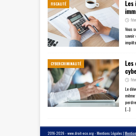
Les 
FISCALITÉ
immo
fév
Vous s
savoir 
impôts
Les 
CYBERCRIMINALITÉ
cybe
fév
Le dév
même t
perdre
[…]
2016-2026 - www.droit-eco.org - Mentions Légales
|
Mention