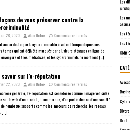
Les di
les démarches juridiques sont prises en charge
JURIDIQUE
juridi
ntre le Cidff 94 et d’autres services juridiques
JURIDIQUE
Les me
façons de vous préserver contre la
assura
rcriminalité
Les té
rier 28, 2020
Alain Dufoix
Commentaires fermés
Les té
fait aucun doute que la cybercriminalité était endémique depuis ces
rs temps qui ont déjà été marqués par plusieurs attaques en ligne de
Cidff 
 envergure et très médiatisés, et les cybercriminels ne montrent
[…]
CATÉ
 savoir sur l’e-réputation
Avocat
rier 22, 2020
Alain Dufoix
Commentaires fermés
Busin
manière générale, l’e-réputation est considérée comme l’image véhiculée
e sur le web d’un produit, d’une marque, d’un particulier ou d’une société
Cyberc
 de nombreux supports comme les moteurs de recherche, les réseaux
Divorc
x
[…]
Droit
Entrep