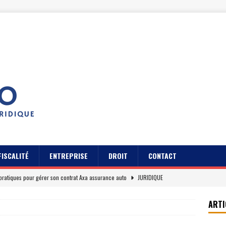
FISCALITÉ
ENTREPRISE
DROIT
CONTACT
pratiques pour gérer son contrat Axa assurance auto
JURIDIQUE
s des usagers du Cidff 94 parlent pour eux
JURIDIQUE
ARTI
es clients sur Axa assurance auto en 2026
EREPUTATION