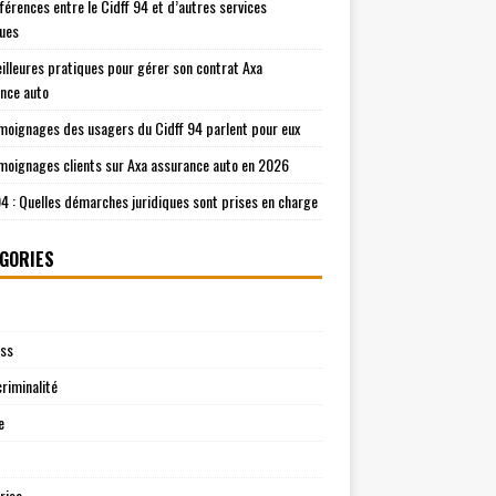
fférences entre le Cidff 94 et d’autres services
ques
illeures pratiques pour gérer son contrat Axa
nce auto
moignages des usagers du Cidff 94 parlent pour eux
moignages clients sur Axa assurance auto en 2026
94 : Quelles démarches juridiques sont prises en charge
GORIES
ess
riminalité
e
rise