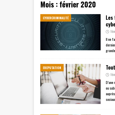
Mois :
février 2020
[ juillet 19, 2026 ]
Cidff 94 : Quel
[ août 4, 2026 ]
Les différences e
Les 
CYBERCRIMINALITÉ
cybe
fév
Il ne 
dernie
grande
Tout
EREPUTATION
fév
D’une 
ou subi
auprès
sociau