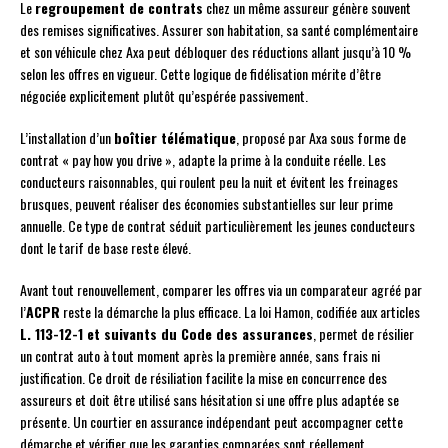
Le
regroupement de contrats
chez un même assureur génère souvent
des remises significatives. Assurer son habitation, sa santé complémentaire
et son véhicule chez Axa peut débloquer des réductions allant jusqu’à 10 %
selon les offres en vigueur. Cette logique de fidélisation mérite d’être
négociée explicitement plutôt qu’espérée passivement.
L’installation d’un
boîtier télématique
, proposé par Axa sous forme de
contrat « pay how you drive », adapte la prime à la conduite réelle. Les
conducteurs raisonnables, qui roulent peu la nuit et évitent les freinages
brusques, peuvent réaliser des économies substantielles sur leur prime
annuelle. Ce type de contrat séduit particulièrement les jeunes conducteurs
dont le tarif de base reste élevé.
Avant tout renouvellement, comparer les offres via un comparateur agréé par
l’
ACPR
reste la démarche la plus efficace. La loi Hamon, codifiée aux articles
L. 113-12-1 et suivants du Code des assurances
, permet de résilier
un contrat auto à tout moment après la première année, sans frais ni
justification. Ce droit de résiliation facilite la mise en concurrence des
assureurs et doit être utilisé sans hésitation si une offre plus adaptée se
présente. Un courtier en assurance indépendant peut accompagner cette
démarche et vérifier que les garanties comparées sont réellement