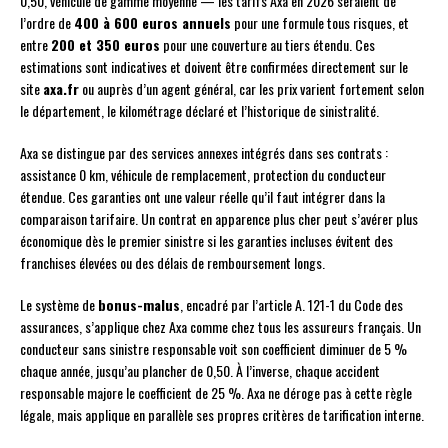
0,50, véhicule de gamme moyenne — les tarifs Axa en 2026 seraient de
l’ordre de
400 à 600 euros annuels
pour une formule tous risques, et
entre
200 et 350 euros
pour une couverture au tiers étendu. Ces
estimations sont indicatives et doivent être confirmées directement sur le
site
axa.fr
ou auprès d’un agent général, car les prix varient fortement selon
le département, le kilométrage déclaré et l’historique de sinistralité.
Axa se distingue par des services annexes intégrés dans ses contrats :
assistance 0 km, véhicule de remplacement, protection du conducteur
étendue. Ces garanties ont une valeur réelle qu’il faut intégrer dans la
comparaison tarifaire. Un contrat en apparence plus cher peut s’avérer plus
économique dès le premier sinistre si les garanties incluses évitent des
franchises élevées ou des délais de remboursement longs.
Le système de
bonus-malus
, encadré par l’article A. 121-1 du Code des
assurances, s’applique chez Axa comme chez tous les assureurs français. Un
conducteur sans sinistre responsable voit son coefficient diminuer de 5 %
chaque année, jusqu’au plancher de 0,50. À l’inverse, chaque accident
responsable majore le coefficient de 25 %. Axa ne déroge pas à cette règle
légale, mais applique en parallèle ses propres critères de tarification interne.