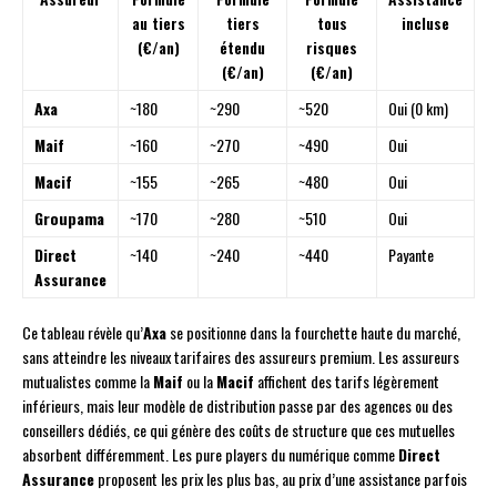
au tiers
tiers
tous
incluse
(€/an)
étendu
risques
(€/an)
(€/an)
Axa
~180
~290
~520
Oui (0 km)
Maif
~160
~270
~490
Oui
Macif
~155
~265
~480
Oui
Groupama
~170
~280
~510
Oui
Direct
~140
~240
~440
Payante
Assurance
Ce tableau révèle qu’
Axa
se positionne dans la fourchette haute du marché,
sans atteindre les niveaux tarifaires des assureurs premium. Les assureurs
mutualistes comme la
Maif
ou la
Macif
affichent des tarifs légèrement
inférieurs, mais leur modèle de distribution passe par des agences ou des
conseillers dédiés, ce qui génère des coûts de structure que ces mutuelles
absorbent différemment. Les pure players du numérique comme
Direct
Assurance
proposent les prix les plus bas, au prix d’une assistance parfois