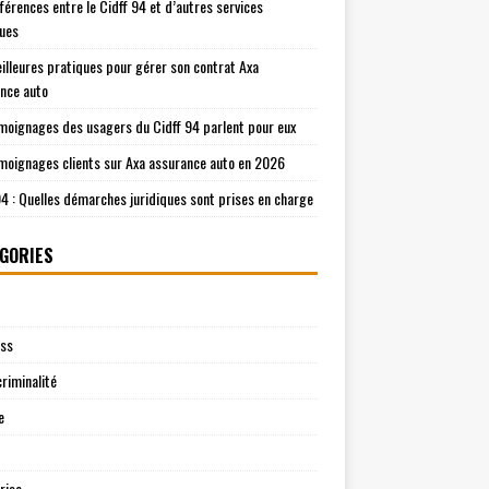
fférences entre le Cidff 94 et d’autres services
ques
illeures pratiques pour gérer son contrat Axa
nce auto
moignages des usagers du Cidff 94 parlent pour eux
moignages clients sur Axa assurance auto en 2026
94 : Quelles démarches juridiques sont prises en charge
GORIES
ess
riminalité
e
rise