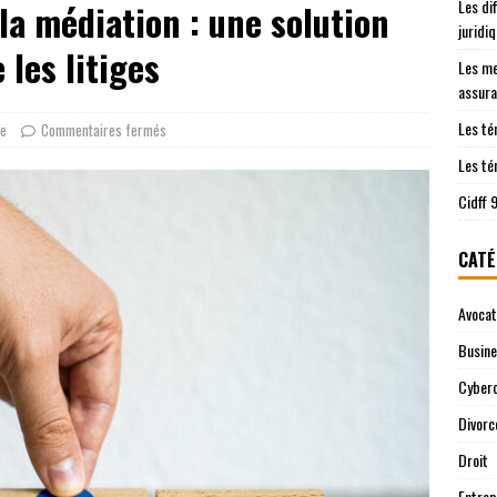
Les di
 la médiation : une solution
les démarches juridiques sont prises en charge
JURIDIQUE
juridi
ntre le Cidff 94 et d’autres services juridiques
JURIDIQUE
 les litiges
Les me
assura
Les té
ue
Commentaires fermés
Les té
Cidff 
CATÉ
Avocat
Busin
Cyberc
Divorc
Droit
Entrep