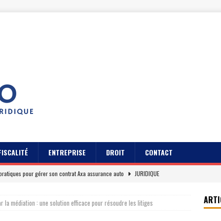
FISCALITÉ
ENTREPRISE
DROIT
CONTACT
pratiques pour gérer son contrat Axa assurance auto
JURIDIQUE
s des usagers du Cidff 94 parlent pour eux
JURIDIQUE
ARTI
r la médiation : une solution efficace pour résoudre les litiges
es clients sur Axa assurance auto en 2026
EREPUTATION