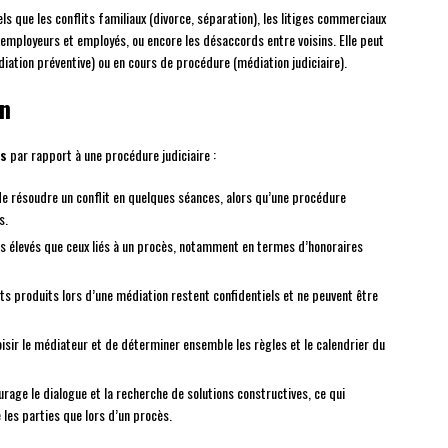
ls que les conflits familiaux (divorce, séparation), les litiges commerciaux
 employeurs et employés, ou encore les désaccords entre voisins. Elle peut
iation préventive) ou en cours de procédure (médiation judiciaire).
on
s
par rapport à une procédure judiciaire :
e résoudre un conflit en quelques séances, alors qu’une procédure
s.
ns élevés que ceux liés à un procès, notamment en termes d’honoraires
s produits lors d’une médiation restent confidentiels et ne peuvent être
hoisir le médiateur et de déterminer ensemble les règles et le calendrier du
urage le dialogue et la recherche de solutions constructives, ce qui
les parties que lors d’un procès.