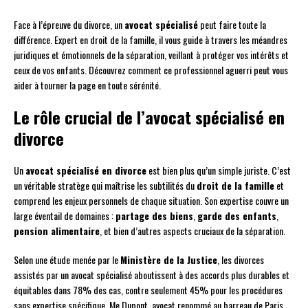
Face à l’épreuve du divorce, un
avocat spécialisé
peut faire toute la
différence. Expert en droit de la famille, il vous guide à travers les méandres
juridiques et émotionnels de la séparation, veillant à protéger vos intérêts et
ceux de vos enfants. Découvrez comment ce professionnel aguerri peut vous
aider à tourner la page en toute sérénité.
Le rôle crucial de l’avocat spécialisé en
divorce
Un
avocat spécialisé en divorce
est bien plus qu’un simple juriste. C’est
un véritable stratège qui maîtrise les subtilités du
droit de la famille
et
comprend les enjeux personnels de chaque situation. Son expertise couvre un
large éventail de domaines :
partage des biens
,
garde des enfants
,
pension alimentaire
, et bien d’autres aspects cruciaux de la séparation.
Selon une étude menée par le
Ministère de la Justice
, les divorces
assistés par un avocat spécialisé aboutissent à des accords plus durables et
équitables dans 78% des cas, contre seulement 45% pour les procédures
sans expertise spécifique. Me Dupont, avocat renommé au barreau de Paris,