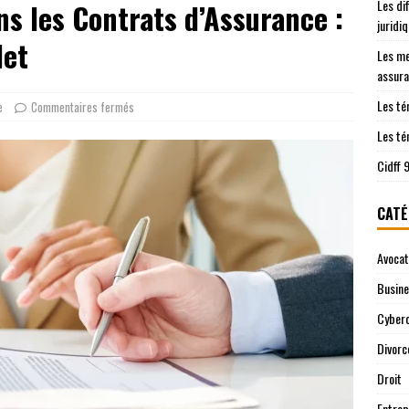
Les di
ns les Contrats d’Assurance :
les démarches juridiques sont prises en charge
JURIDIQUE
juridi
ntre le Cidff 94 et d’autres services juridiques
JURIDIQUE
let
Les me
assura
Les té
e
Commentaires fermés
Les té
Cidff 
CATÉ
Avocat
Busin
Cyberc
Divorc
Droit
Entrep