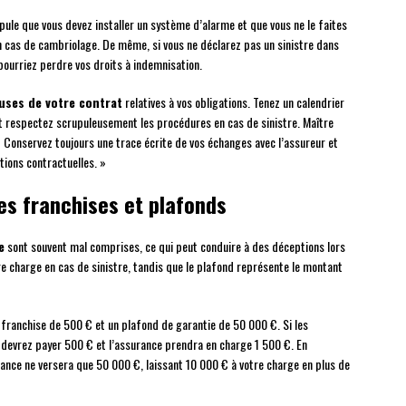
pule que vous devez installer un système d’alarme et que vous ne le faites
n cas de cambriolage. De même, si vous ne déclarez pas un sinistre dans
pourriez perdre vos droits à indemnisation.
auses de votre contrat
relatives à vos obligations. Tenez un calendrier
 et respectez scrupuleusement les procédures en cas de sinistre. Maître
 « Conservez toujours une trace écrite de vos échanges avec l’assureur et
ions contractuelles. »
es franchises et plafonds
e
sont souvent mal comprises, ce qui peut conduire à des déceptions lors
re charge en cas de sinistre, tandis que le plafond représente le montant
franchise de 500 € et un plafond de garantie de 50 000 €. Si les
s devrez payer 500 € et l’assurance prendra en charge 1 500 €. En
ance ne versera que 50 000 €, laissant 10 000 € à votre charge en plus de