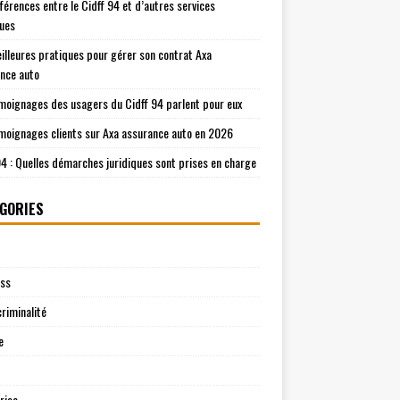
fférences entre le Cidff 94 et d’autres services
ques
illeures pratiques pour gérer son contrat Axa
nce auto
moignages des usagers du Cidff 94 parlent pour eux
moignages clients sur Axa assurance auto en 2026
94 : Quelles démarches juridiques sont prises en charge
GORIES
ess
riminalité
e
rise