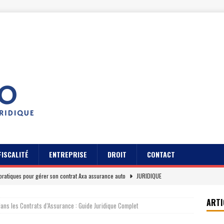
FISCALITÉ
ENTREPRISE
DROIT
CONTACT
pratiques pour gérer son contrat Axa assurance auto
JURIDIQUE
s des usagers du Cidff 94 parlent pour eux
JURIDIQUE
ARTI
dans les Contrats d’Assurance : Guide Juridique Complet
es clients sur Axa assurance auto en 2026
EREPUTATION