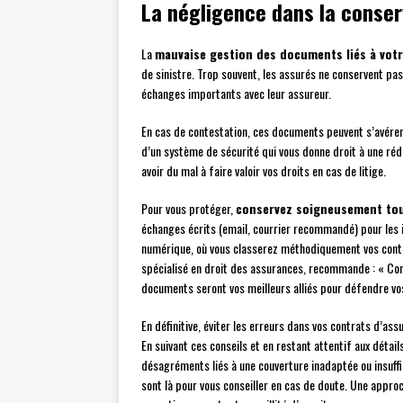
La négligence dans la conse
La
mauvaise gestion des documents liés à vot
de sinistre. Trop souvent, les assurés ne conservent pas
échanges importants avec leur assureur.
En cas de contestation, ces documents peuvent s’avérer c
d’un système de sécurité qui vous donne droit à une réd
avoir du mal à faire valoir vos droits en cas de litige.
Pour vous protéger,
conservez soigneusement tou
échanges écrits (email, courrier recommandé) pour les 
numérique, où vous classerez méthodiquement vos contr
spécialisé en droit des assurances, recommande : « Cons
documents seront vos meilleurs alliés pour défendre vos
En définitive, éviter les erreurs dans vos contrats d’as
En suivant ces conseils et en restant attentif aux détai
désagréments liés à une couverture inadaptée ou insuffi
sont là pour vous conseiller en cas de doute. Une appro