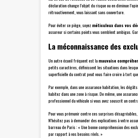
déclaration change l’objet du risque ou en diminue l’opin
rétroactivement, vous laissant sans couverture.
Pour éviter ce piège, soyez
méticuleux dans vos dé
assureur si certains points vous semblent ambigus. Garde
La méconnaissance des exclu
Un autre écueil fréquent est la
mauvaise compréhens
petits caractères, définissent les situations dans lesq
superficielle du contrat peut vous faire croire à tort qu
Par exemple, dans une assurance habitation, les dégât
habitez dans une zone à risque. De même, une assuranc
professionnel du véhicule si vous avez souscrit un contr
Pour vous prémunir contre ces surprises désagréables, 
N’hésitez pas à demander des explications à votre assu
barreau de Paris : « Une bonne compréhension des exclus
par rapport à vos besoins réels. »