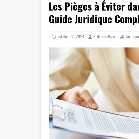
Les Pièges à Éviter da
[ juillet 19, 2026 ]
Cidff 94 : Quel
[ août 4, 2026 ]
Les différences e
Guide Juridique Comp
octobre 12, 2024
Brittany Oliver
Juridiqu