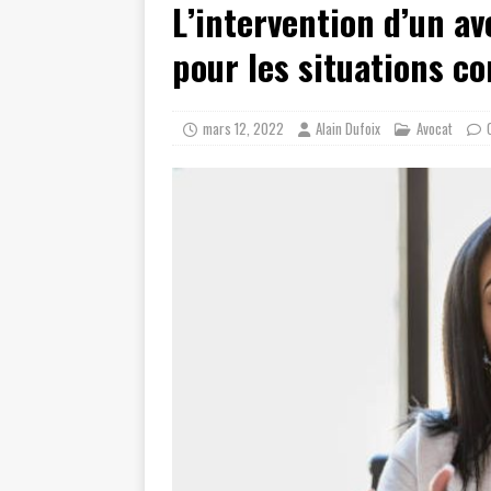
L’intervention d’un av
[ juillet 23, 2026 ]
Les témoignag
[ août 8, 2026 ]
Axa assurance aut
pour les situations co
mars 12, 2022
Alain Dufoix
Avocat