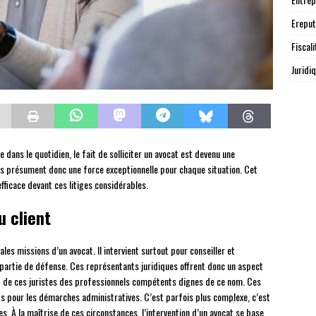
Ereput
Fiscali
Juridi
ie dans le quotidien, le fait de solliciter un avocat est devenu une
 ils présument donc une force exceptionnelle pour chaque situation. Cet
 efficace devant ces litiges considérables.
u client
les missions d’un avocat. Il intervient surtout pour conseiller et
 partie de défense. Ces représentants juridiques offrent donc un aspect
fait de ces juristes des professionnels compétents dignes de ce nom. Ces
ents pour les démarches administratives. C’est parfois plus complexe, c’est
es. À la maîtrise de ces circonstances, l’intervention d’un avocat se base