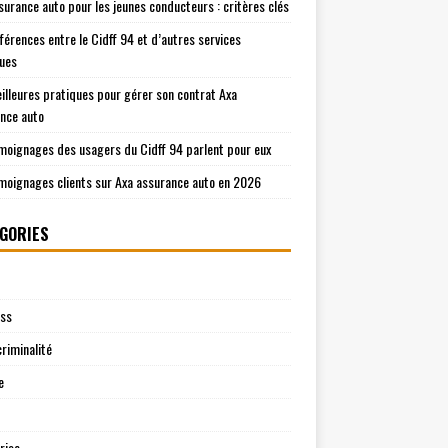
surance auto pour les jeunes conducteurs : critères clés
fférences entre le Cidff 94 et d’autres services
ques
illeures pratiques pour gérer son contrat Axa
nce auto
moignages des usagers du Cidff 94 parlent pour eux
moignages clients sur Axa assurance auto en 2026
GORIES
ess
riminalité
e
rise