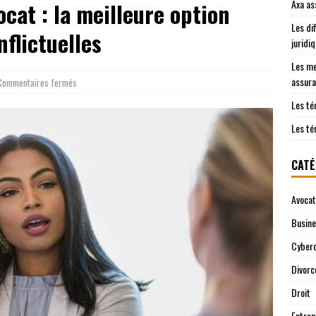
Axa as
ocat : la meilleure option
es clients sur Axa assurance auto en 2026
EREPUTATION
Les di
o pour les jeunes conducteurs : critères clés
JURIDIQUE
nflictuelles
juridi
Les me
assura
Commentaires fermés
Les té
Les té
CATÉ
Avocat
Busin
Cyberc
Divorc
Droit
Entrep