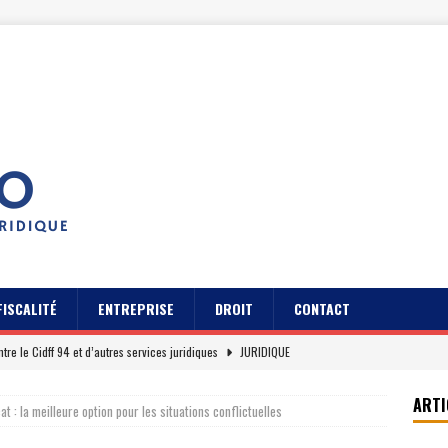
FISCALITÉ
ENTREPRISE
DROIT
CONTACT
ntre le Cidff 94 et d’autres services juridiques
JURIDIQUE
pratiques pour gérer son contrat Axa assurance auto
JURIDIQUE
ARTI
at : la meilleure option pour les situations conflictuelles
s des usagers du Cidff 94 parlent pour eux
JURIDIQUE