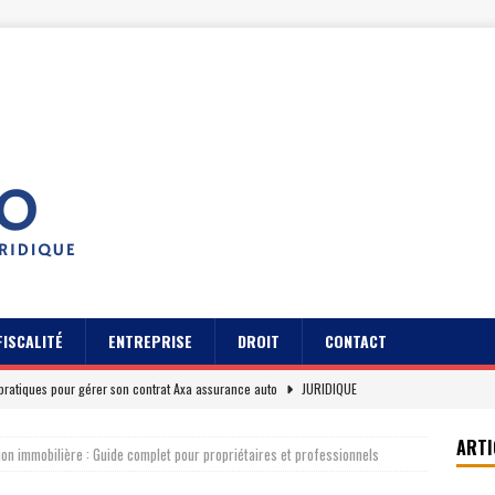
FISCALITÉ
ENTREPRISE
DROIT
CONTACT
pratiques pour gérer son contrat Axa assurance auto
JURIDIQUE
s des usagers du Cidff 94 parlent pour eux
JURIDIQUE
ARTI
ion immobilière : Guide complet pour propriétaires et professionnels
es clients sur Axa assurance auto en 2026
EREPUTATION