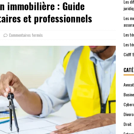
Les di
on immobilière : Guide
les démarches juridiques sont prises en charge
JURIDIQUE
juridi
ntre le Cidff 94 et d’autres services juridiques
JURIDIQUE
aires et professionnels
Les me
assura
Les té
Commentaires fermés
Les té
Cidff 
CATÉ
Avocat
Busin
Cyberc
Divorc
Droit
Entrep