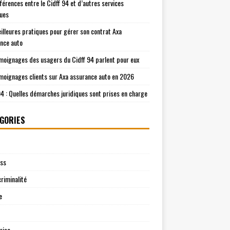
fférences entre le Cidff 94 et d’autres services
ques
illeures pratiques pour gérer son contrat Axa
nce auto
moignages des usagers du Cidff 94 parlent pour eux
moignages clients sur Axa assurance auto en 2026
94 : Quelles démarches juridiques sont prises en charge
GORIES
ess
riminalité
e
rise