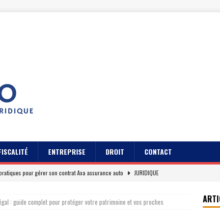
FISCALITÉ
ENTREPRISE
DROIT
CONTACT
pratiques pour gérer son contrat Axa assurance auto
JURIDIQUE
s des usagers du Cidff 94 parlent pour eux
JURIDIQUE
ARTI
égal : guide complet pour protéger votre patrimoine et vos proches
es clients sur Axa assurance auto en 2026
EREPUTATION