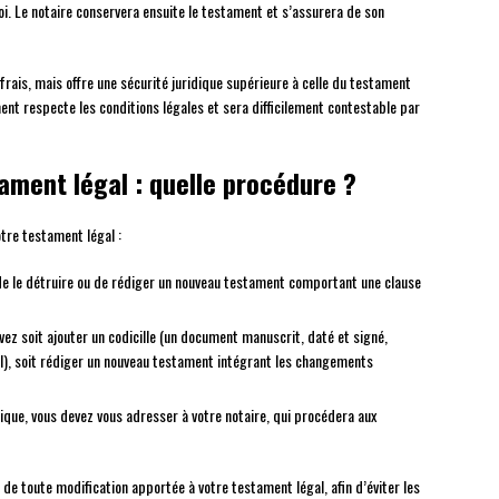
loi. Le notaire conservera ensuite le testament et s’assurera de son
ais, mais offre une sécurité juridique supérieure à celle du testament
ment respecte les conditions légales et sera difficilement contestable par
ament légal : quelle procédure ?
tre testament légal :
 de le détruire ou de rédiger un nouveau testament comportant une clause
ez soit ajouter un codicille (un document manuscrit, daté et signé,
l), soit rédiger un nouveau testament intégrant les changements
que, vous devez vous adresser à votre notaire, qui procédera aux
 de toute modification apportée à votre testament légal, afin d’éviter les