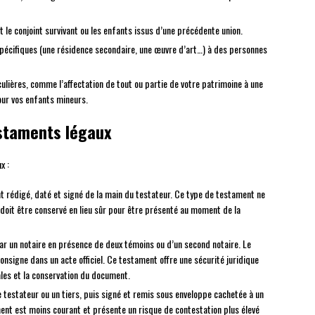
 le conjoint survivant ou les enfants issus d’une précédente union.
 spécifiques (une résidence secondaire, une œuvre d’art…) à des personnes
iculières, comme l’affectation de tout ou partie de votre patrimoine à une
our vos enfants mineurs.
estaments légaux
x :
nt rédigé, daté et signé de la main du testateur. Ce type de testament ne
l doit être conservé en lieu sûr pour être présenté au moment de la
par un notaire en présence de deux témoins ou d’un second notaire. Le
consigne dans un acte officiel. Ce testament offre une sécurité juridique
gales et la conservation du document.
le testateur ou un tiers, puis signé et remis sous enveloppe cachetée à un
ent est moins courant et présente un risque de contestation plus élevé