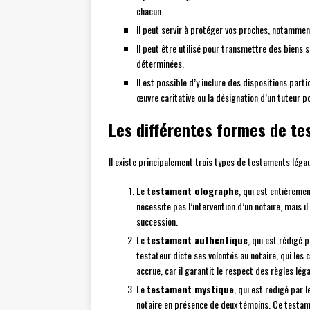
chacun.
Il peut servir à protéger vos proches, notamment
Il peut être utilisé pour transmettre des biens
déterminées.
Il est possible d’y inclure des dispositions part
œuvre caritative ou la désignation d’un tuteur p
Les différentes formes de t
Il existe principalement trois types de testaments légau
Le
testament olographe
, qui est entièreme
nécessite pas l’intervention d’un notaire, mais i
succession.
Le
testament authentique
, qui est rédigé 
testateur dicte ses volontés au notaire, qui les 
accrue, car il garantit le respect des règles lé
Le
testament mystique
, qui est rédigé par 
notaire en présence de deux témoins. Ce testam