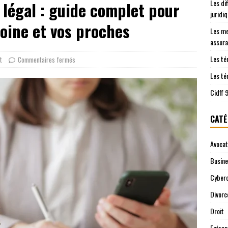
Les di
légal : guide complet pour
les démarches juridiques sont prises en charge
JURIDIQUE
juridi
ntre le Cidff 94 et d’autres services juridiques
JURIDIQUE
oine et vos proches
Les me
assura
Les té
t
Commentaires fermés
Les té
Cidff 
CATÉ
Avocat
Busin
Cyberc
Divorc
Droit
Entrep