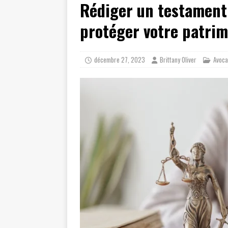
Rédiger un testament 
[ juillet 19, 2026 ]
Cidff 94 : Quel
[ août 4, 2026 ]
Les différences e
protéger votre patrim
décembre 27, 2023
Brittany Oliver
Avoca