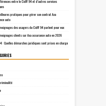
fférences entre le Cidff 94 et d’autres services
ques
illeures pratiques pour gérer son contrat Axa
nce auto
moignages des usagers du Cidff 94 parlent pour eux
moignages clients sur Axa assurance auto en 2026
94 : Quelles démarches juridiques sont prises en charge
GORIES
ess
riminalité
e
rise