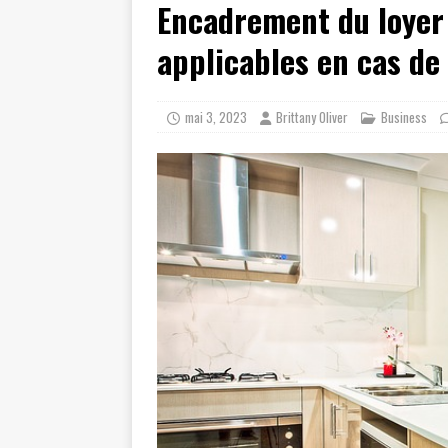
Encadrement du loyer 
[ juillet 19, 2026 ]
Cidff 94 : Quel
[ août 4, 2026 ]
Les différences e
applicables en cas de
mai 3, 2023
Brittany Oliver
Business