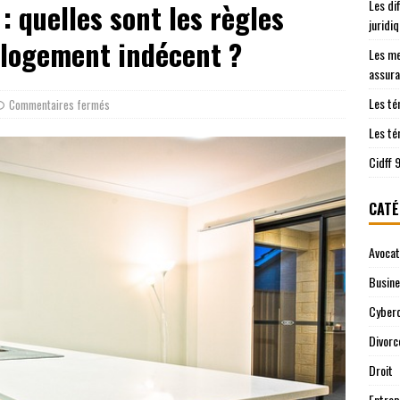
Les di
: quelles sont les règles
les démarches juridiques sont prises en charge
JURIDIQUE
juridi
ntre le Cidff 94 et d’autres services juridiques
JURIDIQUE
 logement indécent ?
Les me
assura
Les té
Commentaires fermés
Les té
Cidff 
CATÉ
Avocat
Busin
Cyberc
Divorc
Droit
Entrep