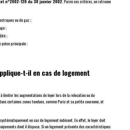
et n°2002-120 du 30 janvier 2002
. Parmi ces critères, on retrouve
ectriques ou de gaz ;
age ;
ité ;
 pièce principale ;
pplique-t-il en cas de logement
 à limiter les augmentations de loyer lors de la relocation ou du
r dans certaines zones tendues, comme Paris et sa petite couronne, et
systématiquement en cas de logement indécent. En effet, le loyer doit
équipements dont il dispose. Si un logement présente des caractéristiques