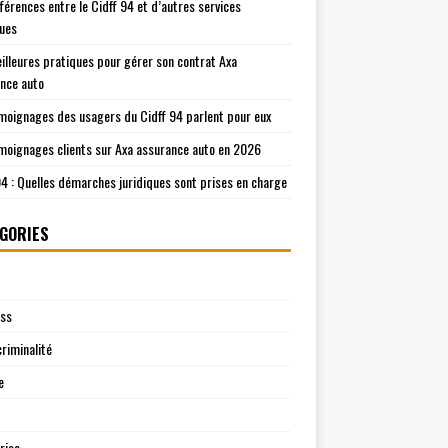
fférences entre le Cidff 94 et d’autres services
ques
illeures pratiques pour gérer son contrat Axa
nce auto
moignages des usagers du Cidff 94 parlent pour eux
moignages clients sur Axa assurance auto en 2026
94 : Quelles démarches juridiques sont prises en charge
GORIES
ess
riminalité
e
rise