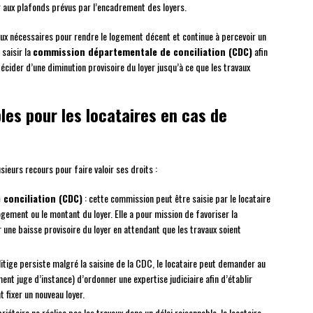
r aux plafonds prévus par l’encadrement des loyers.
vaux nécessaires pour rendre le logement décent et continue à percevoir un
 saisir la
commission départementale de conciliation (CDC)
afin
cider d’une diminution provisoire du loyer jusqu’à ce que les travaux
les pour les locataires en cas de
sieurs recours pour faire valoir ses droits :
 conciliation (CDC)
: cette commission peut être saisie par le locataire
logement ou le montant du loyer. Elle a pour mission de favoriser la
 une baisse provisoire du loyer en attendant que les travaux soient
 litige persiste malgré la saisine de la CDC, le locataire peut demander au
ent juge d’instance) d’ordonner une expertise judiciaire afin d’établir
 fixer un nouveau loyer.
priétaire ne réalise pas les travaux dans un délai raisonnable, le locataire