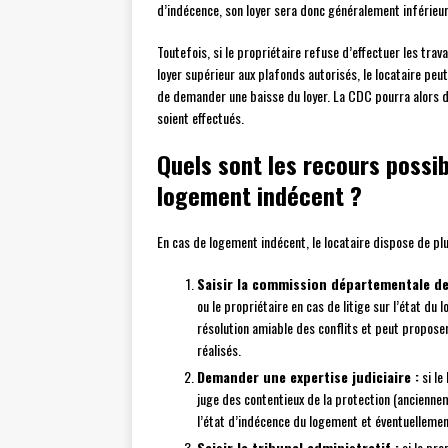
d’indécence, son loyer sera donc généralement inférieu
Toutefois, si le propriétaire refuse d’effectuer les tra
loyer supérieur aux plafonds autorisés, le locataire peut
de demander une baisse du loyer. La CDC pourra alors dé
soient effectués.
Quels sont les recours possib
logement indécent ?
En cas de logement indécent, le locataire dispose de plu
Saisir la commission départementale de
ou le propriétaire en cas de litige sur l’état du 
résolution amiable des conflits et peut proposer
réalisés.
Demander une expertise judiciaire :
si le
juge des contentieux de la protection (anciennem
l’état d’indécence du logement et éventuellement
Saisir le tribunal administratif :
si le pro