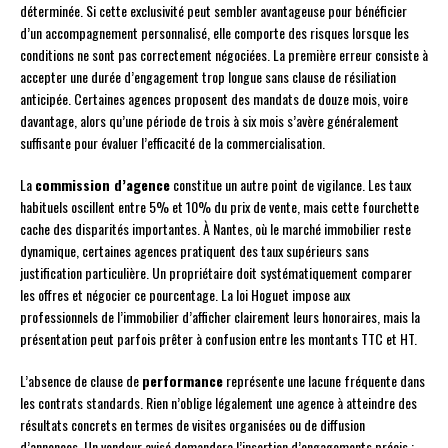
déterminée. Si cette exclusivité peut sembler avantageuse pour bénéficier
d’un accompagnement personnalisé, elle comporte des risques lorsque les
conditions ne sont pas correctement négociées. La première erreur consiste à
accepter une durée d’engagement trop longue sans clause de résiliation
anticipée. Certaines agences proposent des mandats de douze mois, voire
davantage, alors qu’une période de trois à six mois s’avère généralement
suffisante pour évaluer l’efficacité de la commercialisation.
La
commission d’agence
constitue un autre point de vigilance. Les taux
habituels oscillent entre 5% et 10% du prix de vente, mais cette fourchette
cache des disparités importantes. À Nantes, où le marché immobilier reste
dynamique, certaines agences pratiquent des taux supérieurs sans
justification particulière. Un propriétaire doit systématiquement comparer
les offres et négocier ce pourcentage. La loi Hoguet impose aux
professionnels de l’immobilier d’afficher clairement leurs honoraires, mais la
présentation peut parfois prêter à confusion entre les montants TTC et HT.
L’absence de clause de
performance
représente une lacune fréquente dans
les contrats standards. Rien n’oblige légalement une agence à atteindre des
résultats concrets en termes de visites organisées ou de diffusion
d’annonces. Un vendeur avisé demandera l’insertion d’engagements précis :