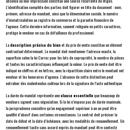
absence ou leur imprécision constitue une source récurrente de litiges.
L’identification complète des parties doit figurer en tête du document : nom,
prénom, adresse du mandant, ainsi que la dénomination sociale, le numéro
d’immatriculation au registre du commerce et la garantie financière de
l’agence. Cette dernière information, souvent reléguée en petits caractères,
protège le vendeur en cas de défaillance du professionnel.
La
description précise du bien
et du prix de vente constitue un élément
contractuel déterminant. Le mandat doit mentionner l’adresse exacte, la
superficie selon la loi Carrez pour les lots de copropriété, le nombre de pièces
et toutes les caractéristiques influençant la valeur. Le prix de vente doit être
indiqué en chiffres et en lettres, avec la répartition claire entre le montant net
vendeur et les honoraires d’agence. L’absence de cette distinction peut
entraîner des malentendus coûteux lors de la signature de l’acte authentique.
La durée du mandat représente une
clause essentielle
que beaucoup de
vendeurs signent sans négociation. Si la loi n’impose pas de durée maximale,
la jurisprudence considère qu’un engagement supérieur à un an peut être
qualifié d’abusif dans certaines circonstances. Le contrat doit préciser la
date de début et la date d’échéance, avec les modalités de renouvellement. Un
renouvellement tacite sans accord exprès du mandant peut être contesté