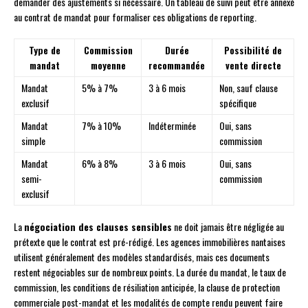
demander des ajustements si nécessaire. Un tableau de suivi peut être annexé
au contrat de mandat pour formaliser ces obligations de reporting.
Type de
Commission
Durée
Possibilité de
mandat
moyenne
recommandée
vente directe
Mandat
5% à 7%
3 à 6 mois
Non, sauf clause
exclusif
spécifique
Mandat
7% à 10%
Indéterminée
Oui, sans
simple
commission
Mandat
6% à 8%
3 à 6 mois
Oui, sans
semi-
commission
exclusif
La
négociation des clauses sensibles
ne doit jamais être négligée au
prétexte que le contrat est pré-rédigé. Les agences immobilières nantaises
utilisent généralement des modèles standardisés, mais ces documents
restent négociables sur de nombreux points. La durée du mandat, le taux de
commission, les conditions de résiliation anticipée, la clause de protection
commerciale post-mandat et les modalités de compte rendu peuvent faire