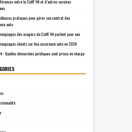
fférences entre le Cidff 94 et d’autres services
ques
illeures pratiques pour gérer son contrat Axa
nce auto
moignages des usagers du Cidff 94 parlent pour eux
moignages clients sur Axa assurance auto en 2026
94 : Quelles démarches juridiques sont prises en charge
GORIES
ess
riminalité
e
rise