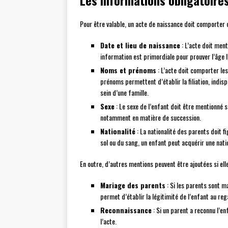
Les informations obligatoire
Pour être valable, un acte de naissance doit comporter 
Date et lieu de naissance
: L’acte doit menti
information est primordiale pour prouver l’âge l
Noms et prénoms
: L’acte doit comporter le
prénoms permettent d’établir la filiation, indi
sein d’une famille.
Sexe
: Le sexe de l’enfant doit être mentionné s
notamment en matière de succession.
Nationalité
: La nationalité des parents doit fig
sol ou du sang, un enfant peut acquérir une natio
En outre, d’autres mentions peuvent être ajoutées si ell
Mariage des parents
: Si les parents sont ma
permet d’établir la légitimité de l’enfant au rega
Reconnaissance
: Si un parent a reconnu l’e
l’acte.