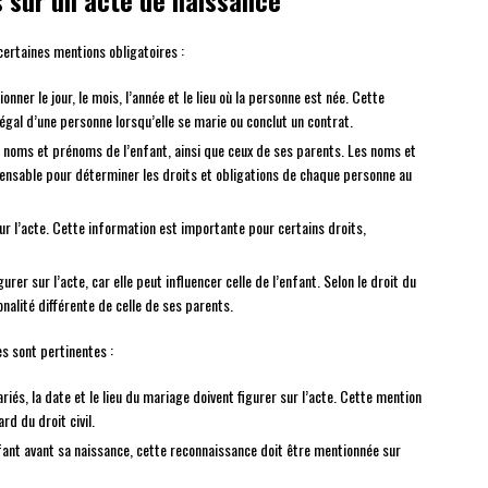
s sur un acte de naissance
certaines mentions obligatoires :
onner le jour, le mois, l’année et le lieu où la personne est née. Cette
égal d’une personne lorsqu’elle se marie ou conclut un contrat.
s noms et prénoms de l’enfant, ainsi que ceux de ses parents. Les noms et
spensable pour déterminer les droits et obligations de chaque personne au
ur l’acte. Cette information est importante pour certains droits,
urer sur l’acte, car elle peut influencer celle de l’enfant. Selon le droit du
nalité différente de celle de ses parents.
es sont pertinentes :
riés, la date et le lieu du mariage doivent figurer sur l’acte. Cette mention
rd du droit civil.
nfant avant sa naissance, cette reconnaissance doit être mentionnée sur