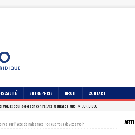
FISCALITÉ
ENTREPRISE
DROIT
CONTACT
pratiques pour gérer son contrat Axa assurance auto
JURIDIQUE
s des usagers du Cidff 94 parlent pour eux
JURIDIQUE
ARTI
oires sur l’acte de naissance : ce que vous devez savoir
es clients sur Axa assurance auto en 2026
EREPUTATION