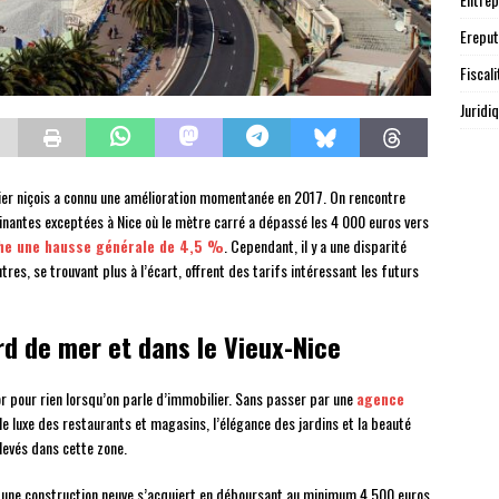
Ereput
Fiscali
Juridi
er niçois a connu une amélioration momentanée en 2017. On rencontre
nantes exceptées à Nice où le mètre carré a dépassé les 4 000 euros vers
iche une hausse générale de 4,5 %
. Cependant, il y a une disparité
autres, se trouvant plus à l’écart, offrent des tarifs intéressant les futurs
rd de mer et dans le Vieux-Nice
or pour rien lorsqu’on parle d’immobilier. Sans passer par une
agence
 le luxe des restaurants et magasins, l’élégance des jardins et la beauté
élevés dans cette zone.
s une construction neuve s’acquiert en déboursant au minimum 4 500 euros