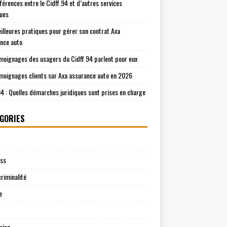
fférences entre le Cidff 94 et d’autres services
ques
illeures pratiques pour gérer son contrat Axa
nce auto
moignages des usagers du Cidff 94 parlent pour eux
moignages clients sur Axa assurance auto en 2026
94 : Quelles démarches juridiques sont prises en charge
GORIES
ess
riminalité
e
rise