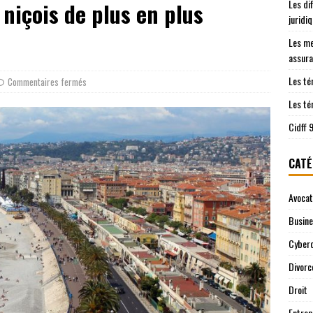
Les di
niçois de plus en plus
les démarches juridiques sont prises en charge
JURIDIQUE
juridi
ntre le Cidff 94 et d’autres services juridiques
JURIDIQUE
Les me
assura
Les té
Commentaires fermés
Les té
Cidff 
CATÉ
Avocat
Busin
Cyberc
Divorc
Droit
Entrep