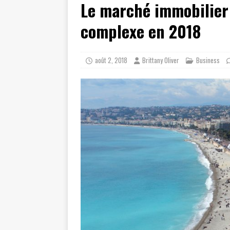
Le marché immobilier 
[ juillet 19, 2026 ]
Cidff 94 : Quel
[ août 4, 2026 ]
Les différences e
complexe en 2018
août 2, 2018
Brittany Oliver
Business