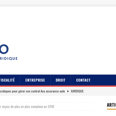
FISCALITÉ
ENTREPRISE
DROIT
CONTACT
pratiques pour gérer son contrat Axa assurance auto
JURIDIQUE
s des usagers du Cidff 94 parlent pour eux
JURIDIQUE
ARTI
r niçois de plus en plus complexe en 2018
es clients sur Axa assurance auto en 2026
EREPUTATION