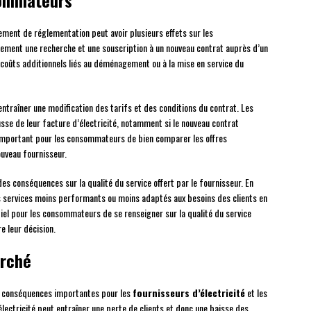
sommateurs
ngement de réglementation peut avoir plusieurs effets sur les
alement une recherche et une souscription à un nouveau contrat auprès d’un
coûts additionnels liés au déménagement ou à la mise en service du
traîner une modification des tarifs et des conditions du contrat. Les
se de leur facture d’électricité, notamment si le nouveau contrat
c important pour les consommateurs de bien comparer les offres
ouveau fournisseur.
r des conséquences sur la qualité du service offert par le fournisseur. En
s services moins performants ou moins adaptés aux besoins des clients en
tiel pour les consommateurs de se renseigner sur la qualité du service
e leur décision.
arché
 conséquences importantes pour les
fournisseurs d’électricité
et les
électricité peut entraîner une perte de clients et donc une baisse des