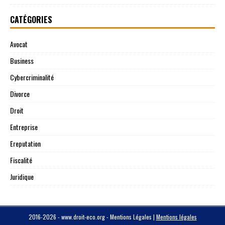
CATÉGORIES
Avocat
Business
Cybercriminalité
Divorce
Droit
Entreprise
Ereputation
Fiscalité
Juridique
2016-2026 - www.droit-eco.org - Mentions Légales
|
Mentions légales