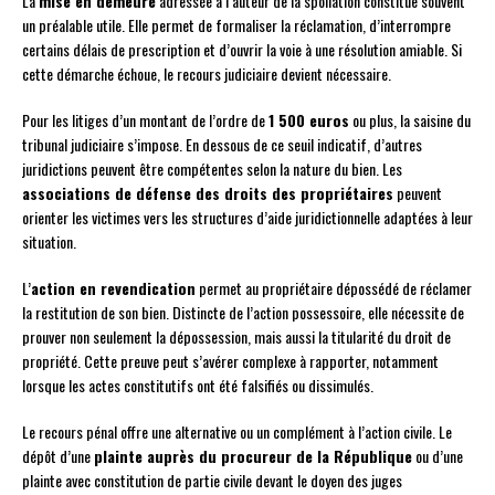
La
mise en demeure
adressée à l’auteur de la spoliation constitue souvent
un préalable utile. Elle permet de formaliser la réclamation, d’interrompre
certains délais de prescription et d’ouvrir la voie à une résolution amiable. Si
cette démarche échoue, le recours judiciaire devient nécessaire.
Pour les litiges d’un montant de l’ordre de
1 500 euros
ou plus, la saisine du
tribunal judiciaire s’impose. En dessous de ce seuil indicatif, d’autres
juridictions peuvent être compétentes selon la nature du bien. Les
associations de défense des droits des propriétaires
peuvent
orienter les victimes vers les structures d’aide juridictionnelle adaptées à leur
situation.
L’
action en revendication
permet au propriétaire dépossédé de réclamer
la restitution de son bien. Distincte de l’action possessoire, elle nécessite de
prouver non seulement la dépossession, mais aussi la titularité du droit de
propriété. Cette preuve peut s’avérer complexe à rapporter, notamment
lorsque les actes constitutifs ont été falsifiés ou dissimulés.
Le recours pénal offre une alternative ou un complément à l’action civile. Le
dépôt d’une
plainte auprès du procureur de la République
ou d’une
plainte avec constitution de partie civile devant le doyen des juges