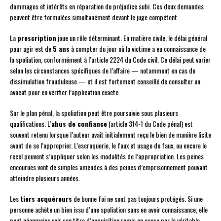
dommages et intérêts en réparation du préjudice subi. Ces deux demandes
peuvent être formulées simultanément devant le juge compétent.
La
prescription
joue un rôle déterminant. En matière civile, le délai général
pour agir est de
5 ans
à compter du jour où la victime a eu connaissance de
la spoliation, conformément à l’article 2224 du Code civil. Ce délai peut varier
selon les circonstances spécifiques de l’affaire — notamment en cas de
dissimulation frauduleuse — et il est fortement conseillé de consulter un
avocat pour en vérifier l’application exacte.
Sur le plan pénal, la spoliation peut être poursuivie sous plusieurs
qualifications. L’
abus de confiance
(article 314-1 du Code pénal) est
souvent retenu lorsque l’auteur avait initialement reçu le bien de manière licite
avant de se l’approprier. L’escroquerie, le faux et usage de faux, ou encore le
recel peuvent s’appliquer selon les modalités de l’appropriation. Les peines
encourues vont de simples amendes à des peines d’emprisonnement pouvant
atteindre plusieurs années.
Les
tiers acquéreurs
de bonne foi ne sont pas toujours protégés. Si une
personne achète un bien issu d’une spoliation sans en avoir connaissance, elle
peut néanmoins voir son titre d’acquisition remis en cause par le véritable