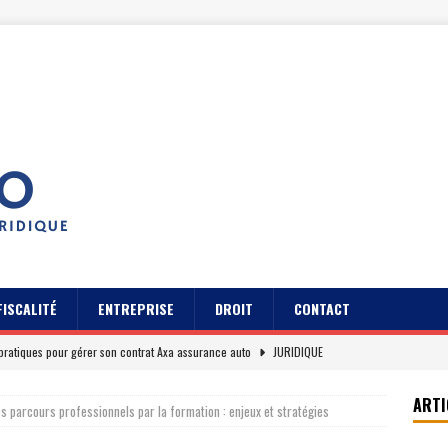
FISCALITÉ
ENTREPRISE
DROIT
CONTACT
pratiques pour gérer son contrat Axa assurance auto
JURIDIQUE
s des usagers du Cidff 94 parlent pour eux
JURIDIQUE
ARTI
es parcours professionnels par la formation : enjeux et stratégies
es clients sur Axa assurance auto en 2026
EREPUTATION