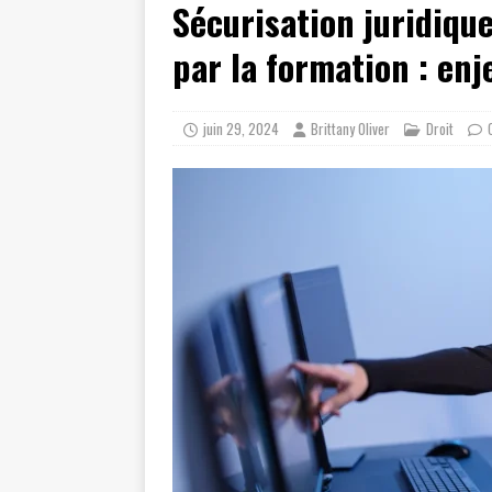
Sécurisation juridiqu
[ juillet 19, 2026 ]
Cidff 94 : Quel
[ août 4, 2026 ]
Les différences e
par la formation : enj
juin 29, 2024
Brittany Oliver
Droit