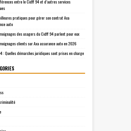
fférences entre le Cidff 94 et d’autres services
ques
illeures pratiques pour gérer son contrat Axa
nce auto
moignages des usagers du Cidff 94 parlent pour eux
moignages clients sur Axa assurance auto en 2026
94 : Quelles démarches juridiques sont prises en charge
GORIES
ess
riminalité
e
rise