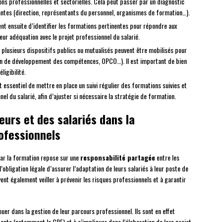
s professionnelles et sectorielles. Cela peut passer par un diagnostic
antes (direction, représentants du personnel, organismes de formation…).
ient ensuite d’identifier les formations pertinentes pour répondre aux
à leur adéquation avec le projet professionnel du salarié.
 plusieurs dispositifs publics ou mutualisés peuvent être mobilisés pour
lan de développement des compétences, OPCO…). Il est important de bien
ligibilité.
est essentiel de mettre en place un suivi régulier des formations suivies et
el du salarié, afin d’ajuster si nécessaire la stratégie de formation.
eurs et des salariés dans la
ofessionnels
par la formation repose sur une
responsabilité partagée
entre les
l’obligation légale d’assurer l’adaptation de leurs salariés à leur poste de
vent également veiller à prévenir les risques professionnels et à garantir
jouer dans la gestion de leur parcours professionnel. Ils sont en effet
tants (notamment le CPF) et à s’impliquer dans l’élaboration de leur projet