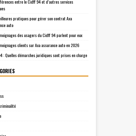
fférences entre le Cidff 94 et d’autres services
ques
illeures pratiques pour gérer son contrat Axa
nce auto
moignages des usagers du Cidff 94 parlent pour eux
moignages clients sur Axa assurance auto en 2026
94 : Quelles démarches juridiques sont prises en charge
GORIES
ess
riminalité
e
rise