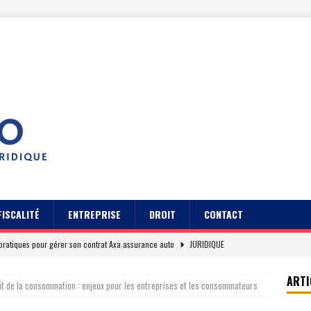
FISCALITÉ
ENTREPRISE
DROIT
CONTACT
pratiques pour gérer son contrat Axa assurance auto
JURIDIQUE
s des usagers du Cidff 94 parlent pour eux
JURIDIQUE
ARTI
oit de la consommation : enjeux pour les entreprises et les consommateurs
es clients sur Axa assurance auto en 2026
EREPUTATION