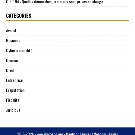
Cidff 94 : Quelles démarches juridiques sont prises en charge
CATÉGORIES
Avocat
Business
Cybercriminalité
Divorce
Droit
Entreprise
Ereputation
Fiscalité
Juridique
2016-2026 - www.droit-eco.org - Mentions Légales
|
Mentions légales