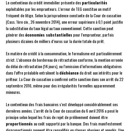
Le contentieux du crédit immobilier présente des
particularités
exploitables par les emprunteurs. L’erreur de TEG constitue un motif
fréquent de litige. Selon la jurisprudence constante de la Cour de cassation
(Cass. 1ère civ., 26 novembre 2014), une erreur supérieure à 0,1 point justifie
la substitution du taux légal au taux conventionnel. Cette sanction peut
générer des
économies substantielles
pour l’emprunteur, parfois
plusieurs dizaines de milliers d’euros sur la durée totale du prêt.
En matière de crédit à la consommation, le formalisme est particulièrement
strict. L’absence de bordereau de rétractation conforme, la mention erronée
du délai de rétractation (14 jours), ou l’omission d’informations obligatoires
dans l’offre préalable entraînent la
déchéance
du droit aux intérêts pour le
prêteur. La Cour de cassation a confirmé cette sanction dans son arrêt du 22
septembre 2016, même pour des irrégularités formelles apparemment
mineures.
Le contentieux des frais bancaires s’est développé considérablement ces
dernières années. L’arrêt de la Cour de cassation du 6 avril 2016 a posé le
principe selon lequel les frais de rejet de prélèvement doivent être
proportionnés
au coût supporté par la banque. Des frais manifestement
disproportionnés peuvent être requalifiés en clauses abusives et annulés. Une