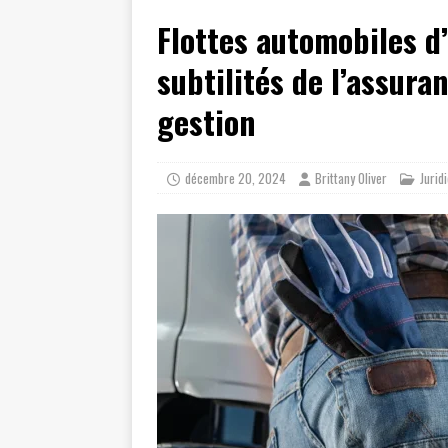
[ juillet 19, 2026 ]
Cidff 94 : Quel
Flottes automobiles d’
[ août 4, 2026 ]
Les différences e
subtilités de l’assura
gestion
décembre 20, 2024
Brittany Oliver
Jurid