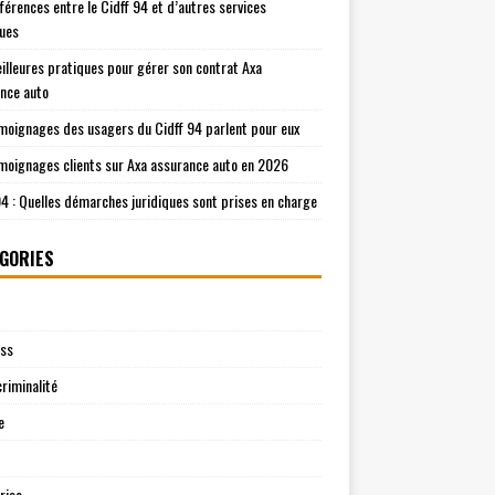
fférences entre le Cidff 94 et d’autres services
ques
illeures pratiques pour gérer son contrat Axa
nce auto
moignages des usagers du Cidff 94 parlent pour eux
moignages clients sur Axa assurance auto en 2026
94 : Quelles démarches juridiques sont prises en charge
GORIES
ess
riminalité
e
rise