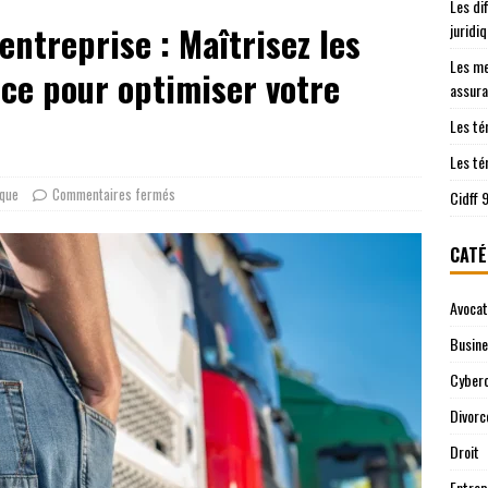
Les di
les démarches juridiques sont prises en charge
JURIDIQUE
entreprise : Maîtrisez les
juridi
ntre le Cidff 94 et d’autres services juridiques
JURIDIQUE
Les me
nce pour optimiser votre
assura
Les té
Les té
ique
Commentaires fermés
Cidff 
CATÉ
Avocat
Busin
Cyberc
Divorc
Droit
Entrep