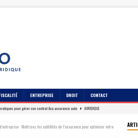
FISCALITÉ
ENTREPRISE
DROIT
CONTACT
pratiques pour gérer son contrat Axa assurance auto
JURIDIQUE
s des usagers du Cidff 94 parlent pour eux
JURIDIQUE
ARTI
d’entreprise : Maîtrisez les subtilités de l’assurance pour optimiser votre
es clients sur Axa assurance auto en 2026
EREPUTATION