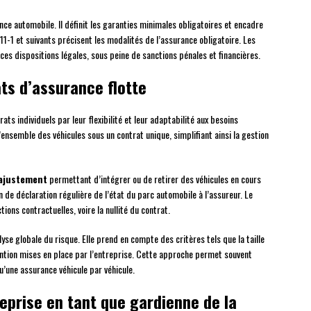
nce automobile. Il définit les garanties minimales obligatoires et encadre
211-1 et suivants précisent les modalités de l’assurance obligatoire. Les
ces dispositions légales, sous peine de sanctions pénales et financières.
ats d’assurance flotte
ts individuels par leur flexibilité et leur adaptabilité aux besoins
’ensemble des véhicules sous un contrat unique, simplifiant ainsi la gestion
’ajustement
permettant d’intégrer ou de retirer des véhicules en cours
de déclaration régulière de l’état du parc automobile à l’assureur. Le
ons contractuelles, voire la nullité du contrat.
yse globale du risque. Elle prend en compte des critères tels que la taille
vention mises en place par l’entreprise. Cette approche permet souvent
u’une assurance véhicule par véhicule.
treprise en tant que gardienne de la