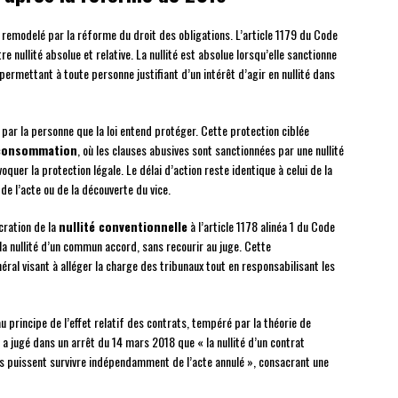
remodelé par la réforme du droit des obligations. L’article 1179 du Code
e nullité absolue et relative. La nullité est absolue lorsqu’elle sanctionne
 permettant à toute personne justifiant d’un intérêt d’agir en nullité dans
e par la personne que la loi entend protéger. Cette protection ciblée
 consommation
, où les clauses abusives sont sanctionnées par une nullité
oquer la protection légale. Le délai d’action reste identique à celui de la
 de l’acte ou de la découverte du vice.
cration de la
nullité conventionnelle
à l’article 1178 alinéa 1 du Code
 la nullité d’un commun accord, sans recourir au juge. Cette
al visant à alléger la charge des tribunaux tout en responsabilisant les
u principe de l’effet relatif des contrats, tempéré par la théorie de
n a jugé dans un arrêt du 14 mars 2018 que « la nullité d’un contrat
ls puissent survivre indépendamment de l’acte annulé », consacrant une