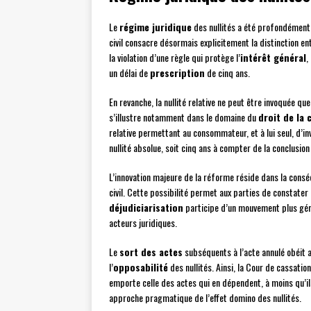
Le
régime juridique
des nullités a été profondément 
civil consacre désormais explicitement la distinction entr
la violation d’une règle qui protège l’
intérêt général
,
un délai de
prescription
de cinq ans.
En revanche, la nullité relative ne peut être invoquée qu
s’illustre notamment dans le domaine du
droit de la
relative permettant au consommateur, et à lui seul, d’inv
nullité absolue, soit cinq ans à compter de la conclusion
L’innovation majeure de la réforme réside dans la consé
civil. Cette possibilité permet aux parties de constater
déjudiciarisation
participe d’un mouvement plus génér
acteurs juridiques.
Le
sort des actes
subséquents à l’acte annulé obéit a
l’
opposabilité
des nullités. Ainsi, la Cour de cassatio
emporte celle des actes qui en dépendent, à moins qu’i
approche pragmatique de l’effet domino des nullités.