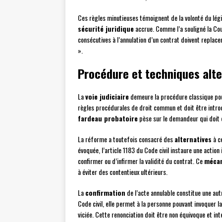
Ces règles minutieuses témoignent de la volonté du légi
sécurité juridique
accrue. Comme l’a souligné la Cour
consécutives à l’annulation d’un contrat doivent replacer 
».
Procédure et techniques alter
La
voie judiciaire
demeure la procédure classique pour 
règles procédurales de droit commun et doit être introdu
fardeau probatoire
pèse sur le demandeur qui doit dé
La réforme a toutefois consacré des
alternatives
à ce
évoquée, l’article 1183 du Code civil instaure une actio
confirmer ou d’infirmer la validité du contrat. Ce
mécan
à éviter des contentieux ultérieurs.
La
confirmation
de l’acte annulable constitue une autr
Code civil, elle permet à la personne pouvant invoquer la
viciée. Cette renonciation doit être non équivoque et int