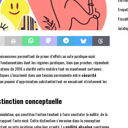
Ereput
Fiscali
Juridi
mécanismes permettant de priver d’effets un acte juridique vicié.
 fondamentales dont les régimes juridiques, bien que proches, répondent
gations de 2016 a clarifié cette matière tout en maintenant certaines
idiques s’inscrivent dans une tension permanente entre
sécurité
e un pouvoir d’appréciation substantiel tout en encadrant strictement les
tinction conceptuelle
nulation, qui constitue l’action tendant à faire constater la nullité, de la
rappant l’acte vicié. Cette distinction s’enracine dans la conception
ectant un acte juridique selon leur gravité. La
nullité absolue
sanctionne