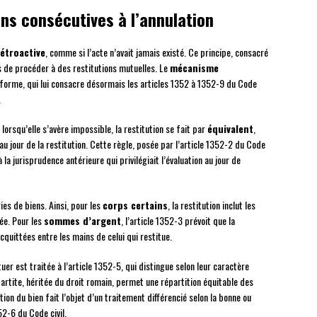
ons consécutives à l’annulation
rétroactive
, comme si l’acte n’avait jamais existé. Ce principe, consacré
ies de procéder à des restitutions mutuelles. Le
mécanisme
forme, qui lui consacre désormais les articles 1352 à 1352-9 du Code
.
 lorsqu’elle s’avère impossible, la restitution se fait par
équivalent
,
u jour de la restitution. Cette règle, posée par l’article 1352-2 du Code
 la jurisprudence antérieure qui privilégiait l’évaluation au jour de
es de biens. Ainsi, pour les
corps certains
, la restitution inclut les
rée. Pour les
sommes d’argent
, l’article 1352-3 prévoit que la
 acquittées entre les mains de celui qui restitue.
tuer est traitée à l’article 1352-5, qui distingue selon leur caractère
ipartite, héritée du droit romain, permet une répartition équitable des
ion du bien fait l’objet d’un traitement différencié selon la bonne ou
2-6 du Code civil.