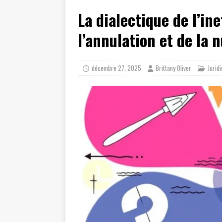
[ juillet 23, 2026 ]
Les témoignag
La dialectique de l’in
[ août 8, 2026 ]
Axa assurance aut
l’annulation et de la n
décembre 27, 2025
Brittany Oliver
Jurid