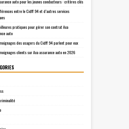
surance auto pour les jeunes conducteurs : critères clés
fférences entre le Cidff 94 et d’autres services
ques
illeures pratiques pour gérer son contrat Axa
nce auto
moignages des usagers du Cidff 94 parlent pour eux
moignages clients sur Axa assurance auto en 2026
GORIES
ess
riminalité
e
rise