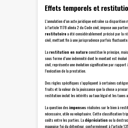
Effets temporels et restituti
L’annulation d’un acte juridique entraîne sa disparition
à l’article 1178 alinéa 2 du Code civil, impose aux part
restitutoire
a été considérablement précisé par la ré
civil, mettant fin à une jurisprudence parfois fluctuante
La
restitution en nature
constitue le principe, mais
sous forme d’une indemnité dont le montant est évalué a
civil, représente une évolution significative par rapport à
l’exécution de la prestation.
Des règles spécifiques s’appliquent à certaines catégori
fruits et la valeur de la jouissance que la chose a procu
restitution inclut les intérêts au taux légal et les taxes
La question des
impenses
réalisées sur le bien à resti
nécessaire, utile ou voluptuaire. Cette classification tr
coûts entre les parties. La
dépréciation
ou la destruct
mauvaise foi du détenteur, conformément à l’article 135