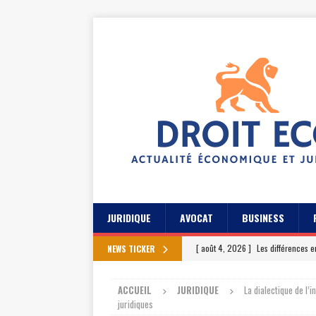
JURIDIQUE
AVOCAT
BUSINESS
[ août 4, 2026 ]
Les différences e
NEWS TICKER
[ juillet 31, 2026 ]
Les meilleures 
ACCUEIL
JURIDIQUE
La dialectique de l’i
[ juillet 27, 2026 ]
Les témoignage
juridiques