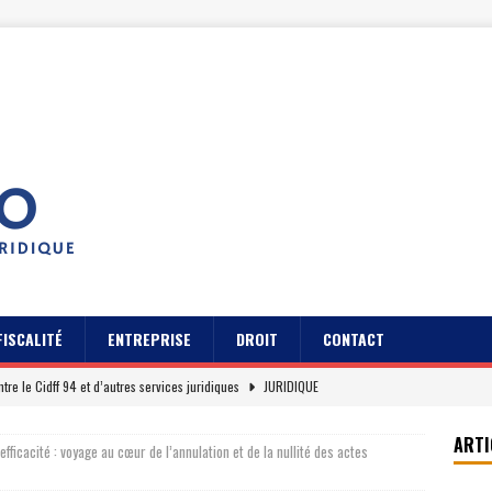
FISCALITÉ
ENTREPRISE
DROIT
CONTACT
ntre le Cidff 94 et d’autres services juridiques
JURIDIQUE
pratiques pour gérer son contrat Axa assurance auto
JURIDIQUE
ARTI
nefficacité : voyage au cœur de l’annulation et de la nullité des actes
s des usagers du Cidff 94 parlent pour eux
JURIDIQUE