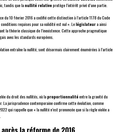
ic, tandis que la
nullité relative
protège l’intérêt privé d’une partie.
 du 10 février 2016 a codifié cette distinction à l’article 1178 du Code
s conditions requises pour sa validité est nul ». Le
législateur
a ainsi
nant la théorie classique de l’inexistence. Cette approche pragmatique
nçais avec les standards européens.
olation entraîne la nullité, sont désormais clairement énumérées à l’article
ée du droit des nullités, où la
proportionnalité
entre la gravité du
eur. La jurisprudence contemporaine confirme cette évolution, comme
022 qui rappelle que « la nullité n’est prononcée que si la règle violée a
.
s après la réforme de 2016