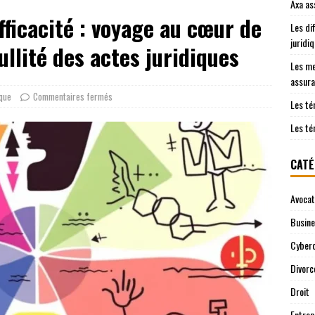
Axa as
es clients sur Axa assurance auto en 2026
EREPUTATION
efficacité : voyage au cœur de
Les di
o pour les jeunes conducteurs : critères clés
JURIDIQUE
juridi
ullité des actes juridiques
Les me
assura
ique
Commentaires fermés
Les té
Les té
CATÉ
Avocat
Busin
Cyberc
Divorc
Droit
Entrep