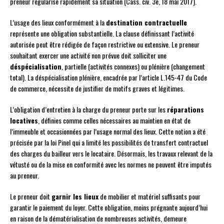
preneur régularise rapidement sa situation (Cass. civ. 3e, 18 mai 2017).
L’usage des lieux conformément à la
destination contractuelle
représente une obligation substantielle. La clause définissant l’activité
autorisée peut être rédigée de façon restrictive ou extensive. Le preneur
souhaitant exercer une activité non prévue doit solliciter une
déspécialisation
, partielle (activités connexes) ou plénière (changement
total). La déspécialisation plénière, encadrée par l’article L.145-47 du Code
de commerce, nécessite de justifier de motifs graves et légitimes.
L’obligation d’entretien à la charge du preneur porte sur les
réparations
locatives
, définies comme celles nécessaires au maintien en état de
l’immeuble et occasionnées par l’usage normal des lieux. Cette notion a été
précisée par la loi Pinel qui a limité les possibilités de transfert contractuel
des charges du bailleur vers le locataire. Désormais, les travaux relevant de la
vétusté ou de la mise en conformité avec les normes ne peuvent être imputés
au preneur.
Le preneur doit
garnir les lieux
de mobilier et matériel suffisants pour
garantir le paiement du loyer. Cette obligation, moins prégnante aujourd’hui
en raison de la dématérialisation de nombreuses activités, demeure