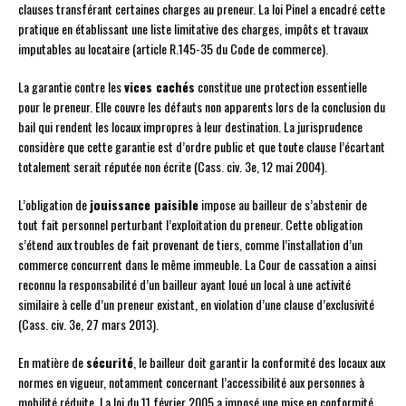
clauses transférant certaines charges au preneur. La loi Pinel a encadré cette
pratique en établissant une liste limitative des charges, impôts et travaux
imputables au locataire (article R.145-35 du Code de commerce).
La garantie contre les
vices cachés
constitue une protection essentielle
pour le preneur. Elle couvre les défauts non apparents lors de la conclusion du
bail qui rendent les locaux impropres à leur destination. La jurisprudence
considère que cette garantie est d’ordre public et que toute clause l’écartant
totalement serait réputée non écrite (Cass. civ. 3e, 12 mai 2004).
L’obligation de
jouissance paisible
impose au bailleur de s’abstenir de
tout fait personnel perturbant l’exploitation du preneur. Cette obligation
s’étend aux troubles de fait provenant de tiers, comme l’installation d’un
commerce concurrent dans le même immeuble. La Cour de cassation a ainsi
reconnu la responsabilité d’un bailleur ayant loué un local à une activité
similaire à celle d’un preneur existant, en violation d’une clause d’exclusivité
(Cass. civ. 3e, 27 mars 2013).
En matière de
sécurité
, le bailleur doit garantir la conformité des locaux aux
normes en vigueur, notamment concernant l’accessibilité aux personnes à
mobilité réduite. La loi du 11 février 2005 a imposé une mise en conformité