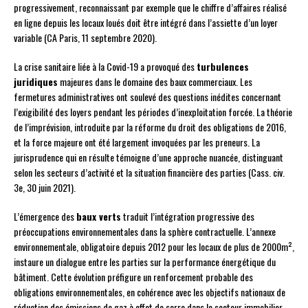
progressivement, reconnaissant par exemple que le chiffre d’affaires réalisé
en ligne depuis les locaux loués doit être intégré dans l’assiette d’un loyer
variable (CA Paris, 11 septembre 2020).
La crise sanitaire liée à la Covid-19 a provoqué des
turbulences
juridiques
majeures dans le domaine des baux commerciaux. Les
fermetures administratives ont soulevé des questions inédites concernant
l’exigibilité des loyers pendant les périodes d’inexploitation forcée. La théorie
de l’imprévision, introduite par la réforme du droit des obligations de 2016,
et la force majeure ont été largement invoquées par les preneurs. La
jurisprudence qui en résulte témoigne d’une approche nuancée, distinguant
selon les secteurs d’activité et la situation financière des parties (Cass. civ.
3e, 30 juin 2021).
L’émergence des
baux verts
traduit l’intégration progressive des
préoccupations environnementales dans la sphère contractuelle. L’annexe
environnementale, obligatoire depuis 2012 pour les locaux de plus de 2000m²,
instaure un dialogue entre les parties sur la performance énergétique du
bâtiment. Cette évolution préfigure un renforcement probable des
obligations environnementales, en cohérence avec les objectifs nationaux de
réduction des émissions de gaz à effet de serre dans le secteur immobilier