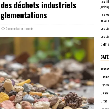
Les di
 des déchets industriels
les démarches juridiques sont prises en charge
JURIDIQUE
juridi
ntre le Cidff 94 et d’autres services juridiques
JURIDIQUE
réglementations
Les me
assura
Les té
Commentaires fermés
Les té
Cidff 
CATÉ
Avocat
Busin
Cyberc
Divorc
Droit
Entrep