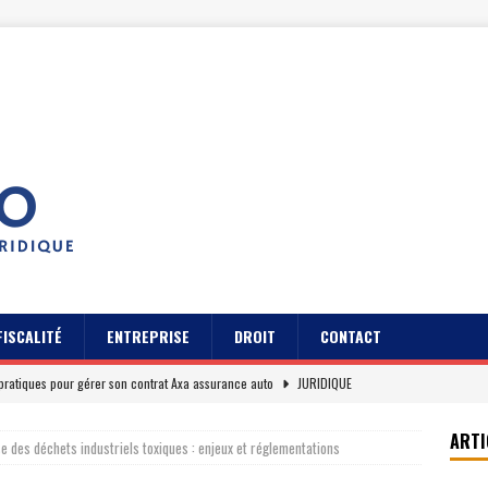
FISCALITÉ
ENTREPRISE
DROIT
CONTACT
pratiques pour gérer son contrat Axa assurance auto
JURIDIQUE
s des usagers du Cidff 94 parlent pour eux
JURIDIQUE
ARTI
e des déchets industriels toxiques : enjeux et réglementations
es clients sur Axa assurance auto en 2026
EREPUTATION