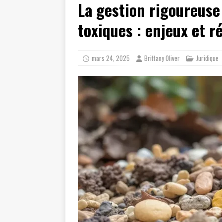
La gestion rigoureuse
[ juillet 19, 2026 ]
Cidff 94 : Quel
[ août 4, 2026 ]
Les différences e
toxiques : enjeux et 
mars 24, 2025
Brittany Oliver
Juridique