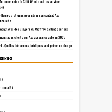
fférences entre le Cidff 94 et d’autres services
ques
illeures pratiques pour gérer son contrat Axa
nce auto
moignages des usagers du Cidff 94 parlent pour eux
moignages clients sur Axa assurance auto en 2026
94 : Quelles démarches juridiques sont prises en charge
GORIES
ess
riminalité
e
rise