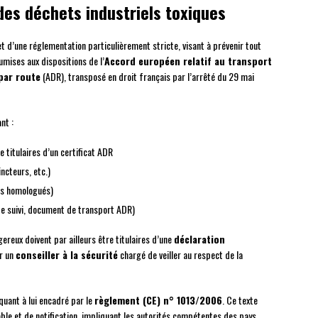
es déchets industriels toxiques
et d’une réglementation particulièrement stricte, visant à prévenir tout
umises aux dispositions de l’
Accord européen relatif au transport
par route
(ADR), transposé en droit français par l’arrêté du 29 mai
nt :
 titulaires d’un certificat ADR
incteurs, etc.)
s homologués)
e suivi, document de transport ADR)
ereux doivent par ailleurs être titulaires d’une
déclaration
er un
conseiller à la sécurité
chargé de veiller au respect de la
quant à lui encadré par le
règlement (CE) n° 1013/2006
. Ce texte
ble et de notification, impliquant les autorités compétentes des pays