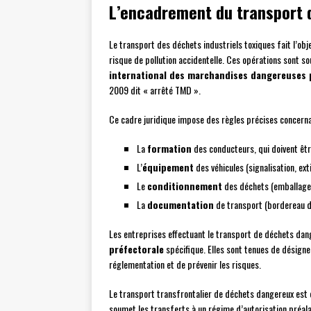
L’encadrement du transport d
Le transport des déchets industriels toxiques fait l’obj
risque de pollution accidentelle. Ces opérations sont so
international des marchandises dangereuses 
2009 dit « arrêté TMD ».
Ce cadre juridique impose des règles précises concerna
La
formation
des conducteurs, qui doivent être
L’
équipement
des véhicules (signalisation, ext
Le
conditionnement
des déchets (emballage
La
documentation
de transport (bordereau d
Les entreprises effectuant le transport de déchets dang
préfectorale
spécifique. Elles sont tenues de désign
réglementation et de prévenir les risques.
Le transport transfrontalier de déchets dangereux est 
soumet les transferts à un régime d’autorisation préala