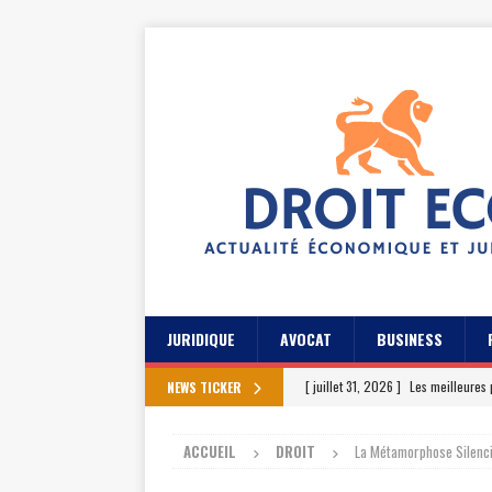
JURIDIQUE
AVOCAT
BUSINESS
[ juillet 31, 2026 ]
Les meilleures 
NEWS TICKER
[ juillet 27, 2026 ]
Les témoignage
ACCUEIL
DROIT
La Métamorphose Silenci
[ juillet 23, 2026 ]
Les témoignag