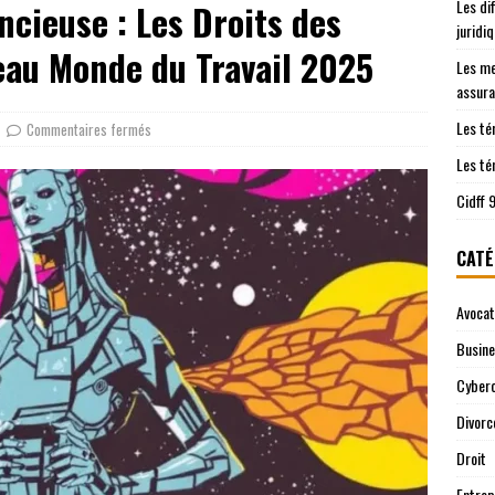
Les di
cieuse : Les Droits des
les démarches juridiques sont prises en charge
JURIDIQUE
juridi
ntre le Cidff 94 et d’autres services juridiques
JURIDIQUE
eau Monde du Travail 2025
Les me
assura
Les té
Commentaires fermés
Les té
Cidff 
CATÉ
Avocat
Busin
Cyberc
Divorc
Droit
Entrep