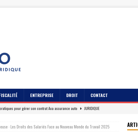
FISCALITÉ
ENTREPRISE
DROIT
CONTACT
pratiques pour gérer son contrat Axa assurance auto
JURIDIQUE
s des usagers du Cidff 94 parlent pour eux
JURIDIQUE
ARTI
euse : Les Droits des Salariés Face au Nouveau Monde du Travail 2025
es clients sur Axa assurance auto en 2026
EREPUTATION