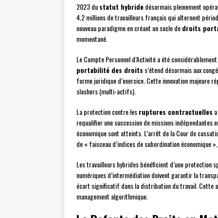
2023 du
statut hybride
désormais pleinement opérati
4,2 millions de travailleurs français qui alternent péri
nouveau paradigme en créant un socle de
droits port
momentané.
Le Compte Personnel d’Activité a été considérablement 
portabilité des droits
s’étend désormais aux congés,
forme juridique d’exercice. Cette innovation majeure ré
slashers (multi-actifs).
La protection contre les
ruptures contractuelles
a 
requalifier une succession de missions indépendantes en
économique sont atteints. L’arrêt de la Cour de cassati
de « faisceau d’indices de subordination économique », 
Les travailleurs hybrides bénéficient d’une protection s
numériques d’intermédiation doivent garantir la transpa
écart significatif dans la distribution du travail. Cett
management algorithmique.