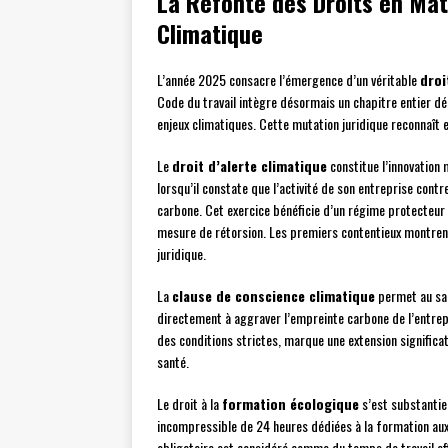
La Refonte des Droits en Mati
Climatique
L’année 2025 consacre l’émergence d’un véritable
droi
Code du travail intègre désormais un chapitre entier déd
enjeux climatiques. Cette mutation juridique reconnaît e
Le
droit d’alerte climatique
constitue l’innovation 
lorsqu’il constate que l’activité de son entreprise con
carbone. Cet exercice bénéficie d’un régime protecteur s
mesure de rétorsion. Les premiers contentieux montren
juridique.
La
clause de conscience climatique
permet au sala
directement à aggraver l’empreinte carbone de l’entrepr
des conditions strictes, marque une extension significat
santé.
Le droit à la
formation écologique
s’est substantie
incompressible de 24 heures dédiées à la formation aux
obligatoire est considéré comme du temps de travail e