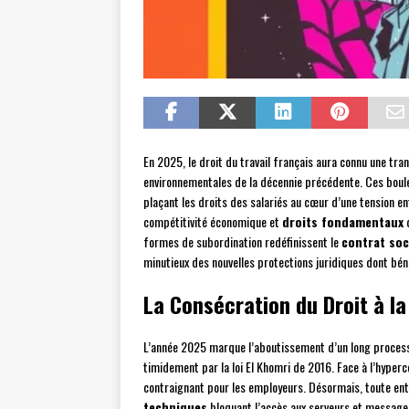
En 2025, le droit du travail français aura connu une tr
environnementales de la décennie précédente. Ces boule
plaçant les droits des salariés au cœur d’une tension ent
compétitivité économique et
droits fondamentaux
d
formes de subordination redéfinissent le
contrat soc
minutieux des nouvelles protections juridiques dont béné
La Consécration du Droit à l
L’année 2025 marque l’aboutissement d’un long process
timidement par la loi El Khomri de 2016. Face à l’hyperc
contraignant pour les employeurs. Désormais, toute entr
techniques
bloquant l’accès aux serveurs et messager