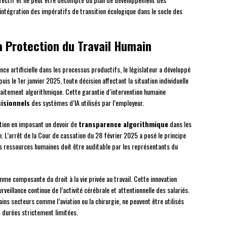
intégration des impératifs de transition écologique dans le socle des
 la Protection du Travail Humain
ence artificielle dans les processus productifs, le législateur a développé
puis le 1er janvier 2025, toute décision affectant la situation individuelle
raitement algorithmique. Cette garantie d’intervention humaine
isionnels
des systèmes d’IA utilisés par l’employeur.
ction en imposant un devoir de
transparence algorithmique
dans les
 L’arrêt de la Cour de cassation du 28 février 2025 a posé le principe
des ressources humaines doit être auditable par les représentants du
me composante du droit à la vie privée au travail. Cette innovation
rveillance continue de l’activité cérébrale et attentionnelle des salariés.
s secteurs comme l’aviation ou la chirurgie, ne peuvent être utilisés
s durées strictement limitées.