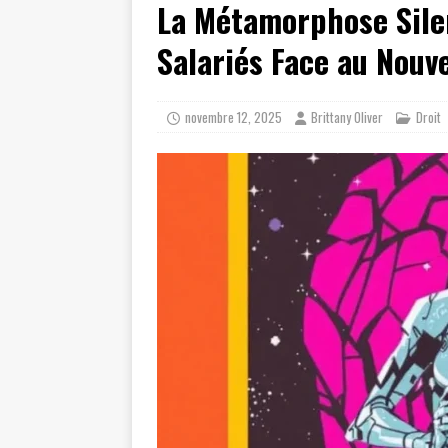
La Métamorphose Silen
[ juillet 19, 2026 ]
Cidff 94 : Quel
[ août 4, 2026 ]
Les différences e
Salariés Face au Nouv
novembre 12, 2025
Brittany Oliver
Droit