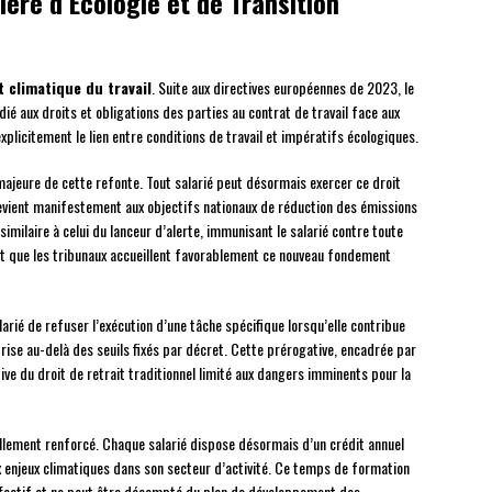
ère d’Écologie et de Transition
t climatique du travail
. Suite aux directives européennes de 2023, le
ié aux droits et obligations des parties au contrat de travail face aux
xplicitement le lien entre conditions de travail et impératifs écologiques.
majeure de cette refonte. Tout salarié peut désormais exercer ce droit
trevient manifestement aux objectifs nationaux de réduction des émissions
imilaire à celui du lanceur d’alerte, immunisant le salarié contre toute
t que les tribunaux accueillent favorablement ce nouveau fondement
rié de refuser l’exécution d’une tâche spécifique lorsqu’elle contribue
ise au-delà des seuils fixés par décret. Cette prérogative, encadrée par
ive du droit de retrait traditionnel limité aux dangers imminents pour la
llement renforcé. Chaque salarié dispose désormais d’un crédit annuel
 enjeux climatiques dans son secteur d’activité. Ce temps de formation
ffectif et ne peut être décompté du plan de développement des