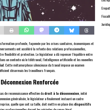
Ereput
Fiscali
Juridi
ansformation profonde, façonnée par les crises sanitaires, économiques et
versements ont accéléré la refonte des relations professionnelles,
re flexibilité et protection. Le législateur a dû repenser l’équilibre entre
ans un contexte où le télétravail, l’intelligence artificielle et les nouvelles
ial
. Cette métamorphose silencieuse du travail impose un examen
ficient désormais les travailleurs français.
a Déconnexion Renforcée
us de reconnaissance effective du
droit à la déconnexion
, initié
onnexion généralisée, le législateur a finalement instauré un cadre
eprise, quelle que soit sa taille, doit mettre en place des
dispositifs
ies professionnelles durant les périodes de repos légal.