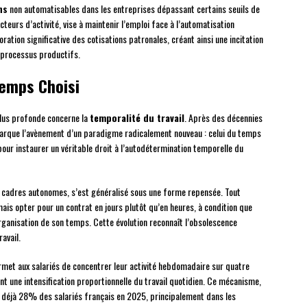
ns
non automatisables dans les entreprises dépassant certains seuils de
ecteurs d’activité, vise à maintenir l’emploi face à l’automatisation
ation significative des cotisations patronales, créant ainsi une incitation
 processus productifs.
Temps Choisi
plus profonde concerne la
temporalité du travail
. Après des décennies
marque l’avènement d’un paradigme radicalement nouveau : celui du temps
 pour instaurer un véritable droit à l’autodétermination temporelle du
x cadres autonomes, s’est généralisé sous une forme repensée. Tout
ais opter pour un contrat en jours plutôt qu’en heures, à condition que
rganisation de son temps. Cette évolution reconnaît l’obsolescence
avail.
met aux salariés de concentrer leur activité hebdomadaire sur quatre
ant une intensification proportionnelle du travail quotidien. Ce mécanisme,
e déjà 28% des salariés français en 2025, principalement dans les