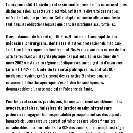
La
responsabilité civile professionnelle
présente des caractéristiques
distinctes selon les secteurs d’activité, reflétant la diversité des risques
inhérents à chaque profession. Cette adaptation sectorielle se manifeste
tant dans les obligations légales que dans les pratiques assurantielles.
Dans le domaine de la
santé
, la RCP revêt une importance capitale. Les
médecins
,
chirurgiens
,
dentistes
et autres professionnels médicaux
font face à des risques particulièrement élevés en raison de la nature de leur
activité touchant à l’intégrité physique des patients. La loi Kouchner du 4
mars 2002 a instauré un régime spécifique avec une obligation d’assurance
(article L.1142-2 du
Code de la santé publique
). Les contrats RCP
médicaux prévoient généralement des garanties étendues couvrant
notamment l’aléa thérapeutique, c’est-à-dire les conséquences
dommageables d’un acte médical en l’absence de faute.
Pour les
professions juridiques
, les enjeux diffèrent sensiblement. Les
avocats
,
notaires
,
huissiers de justice
ou
administrateurs
judiciaires
engagent leur responsabilité principalement sur des aspects
immatériels. Leurs erreurs peuvent entraîner des préjudices financiers
considérables pour leurs clients. La RCP des avocats, par exemple, est régie