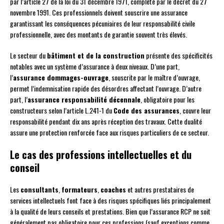
par l’article 27 de la loi du 31 décembre 1971, complété par le décret du 27
novembre 1991. Ces professionnels doivent souscrire une assurance
garantissant les conséquences pécuniaires de leur responsabilité civile
professionnelle, avec des montants de garantie souvent très élevés.
Le secteur du
bâtiment et de la construction
présente des spécificités
notables avec un système d’assurance à deux niveaux. D’une part,
l’
assurance dommages-ouvrage
, souscrite par le maître d’ouvrage,
permet l’indemnisation rapide des désordres affectant l’ouvrage. D’autre
part, l’
assurance responsabilité décennale
, obligatoire pour les
constructeurs selon l’article L.241-1 du
Code des assurances
, couvre leur
responsabilité pendant dix ans après réception des travaux. Cette dualité
assure une protection renforcée face aux risques particuliers de ce secteur.
Le cas des professions intellectuelles et du
conseil
Les
consultants
,
formateurs
,
coaches
et autres prestataires de
services intellectuels font face à des risques spécifiques liés principalement
à la qualité de leurs conseils et prestations. Bien que l’assurance RCP ne soit
généralement pas obligatoire pour ces professions (sauf exceptions comme