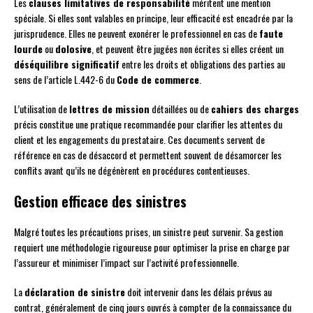
Les
clauses limitatives de responsabilité
méritent une mention
spéciale. Si elles sont valables en principe, leur efficacité est encadrée par la
jurisprudence. Elles ne peuvent exonérer le professionnel en cas de
faute
lourde
ou
dolosive
, et peuvent être jugées non écrites si elles créent un
déséquilibre significatif
entre les droits et obligations des parties au
sens de l’article L.442-6 du
Code de commerce
.
L’utilisation de
lettres de mission
détaillées ou de
cahiers des charges
précis constitue une pratique recommandée pour clarifier les attentes du
client et les engagements du prestataire. Ces documents servent de
référence en cas de désaccord et permettent souvent de désamorcer les
conflits avant qu’ils ne dégénèrent en procédures contentieuses.
Gestion efficace des sinistres
Malgré toutes les précautions prises, un sinistre peut survenir. Sa gestion
requiert une méthodologie rigoureuse pour optimiser la prise en charge par
l’assureur et minimiser l’impact sur l’activité professionnelle.
La
déclaration de sinistre
doit intervenir dans les délais prévus au
contrat, généralement de cinq jours ouvrés à compter de la connaissance du