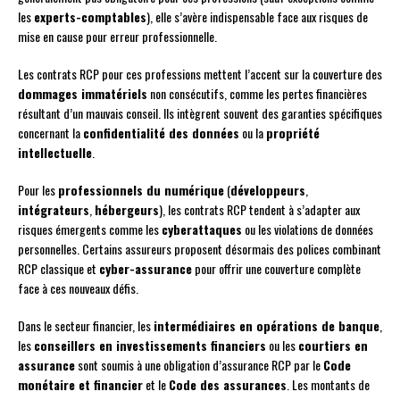
les
experts-comptables
), elle s’avère indispensable face aux risques de
mise en cause pour erreur professionnelle.
Les contrats RCP pour ces professions mettent l’accent sur la couverture des
dommages immatériels
non consécutifs, comme les pertes financières
résultant d’un mauvais conseil. Ils intègrent souvent des garanties spécifiques
concernant la
confidentialité des données
ou la
propriété
intellectuelle
.
Pour les
professionnels du numérique
(
développeurs
,
intégrateurs
,
hébergeurs
), les contrats RCP tendent à s’adapter aux
risques émergents comme les
cyberattaques
ou les violations de données
personnelles. Certains assureurs proposent désormais des polices combinant
RCP classique et
cyber-assurance
pour offrir une couverture complète
face à ces nouveaux défis.
Dans le secteur financier, les
intermédiaires en opérations de banque
,
les
conseillers en investissements financiers
ou les
courtiers en
assurance
sont soumis à une obligation d’assurance RCP par le
Code
monétaire et financier
et le
Code des assurances
. Les montants de