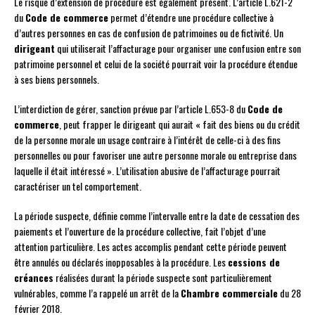
Le risque d’extension de procédure est également présent. L’article L.621-2
du
Code de commerce
permet d’étendre une procédure collective à
d’autres personnes en cas de confusion de patrimoines ou de fictivité. Un
dirigeant
qui utiliserait l’affacturage pour organiser une confusion entre son
patrimoine personnel et celui de la société pourrait voir la procédure étendue
à ses biens personnels.
L’interdiction de gérer, sanction prévue par l’article L.653-8 du
Code de
commerce
, peut frapper le dirigeant qui aurait « fait des biens ou du crédit
de la personne morale un usage contraire à l’intérêt de celle-ci à des fins
personnelles ou pour favoriser une autre personne morale ou entreprise dans
laquelle il était intéressé ». L’utilisation abusive de l’affacturage pourrait
caractériser un tel comportement.
La période suspecte, définie comme l’intervalle entre la date de cessation des
paiements et l’ouverture de la procédure collective, fait l’objet d’une
attention particulière. Les actes accomplis pendant cette période peuvent
être annulés ou déclarés inopposables à la procédure. Les
cessions de
créances
réalisées durant la période suspecte sont particulièrement
vulnérables, comme l’a rappelé un arrêt de la
Chambre commerciale
du 28
février 2018.