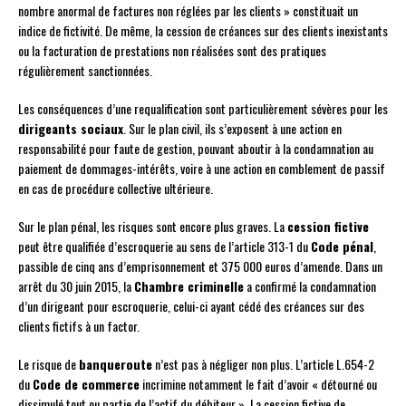
nombre anormal de factures non réglées par les clients » constituait un
indice de fictivité. De même, la cession de créances sur des clients inexistants
ou la facturation de prestations non réalisées sont des pratiques
régulièrement sanctionnées.
Les conséquences d’une requalification sont particulièrement sévères pour les
dirigeants sociaux
. Sur le plan civil, ils s’exposent à une action en
responsabilité pour faute de gestion, pouvant aboutir à la condamnation au
paiement de dommages-intérêts, voire à une action en comblement de passif
en cas de procédure collective ultérieure.
Sur le plan pénal, les risques sont encore plus graves. La
cession fictive
peut être qualifiée d’escroquerie au sens de l’article 313-1 du
Code pénal
,
passible de cinq ans d’emprisonnement et 375 000 euros d’amende. Dans un
arrêt du 30 juin 2015, la
Chambre criminelle
a confirmé la condamnation
d’un dirigeant pour escroquerie, celui-ci ayant cédé des créances sur des
clients fictifs à un factor.
Le risque de
banqueroute
n’est pas à négliger non plus. L’article L.654-2
du
Code de commerce
incrimine notamment le fait d’avoir « détourné ou
dissimulé tout ou partie de l’actif du débiteur ». La cession fictive de