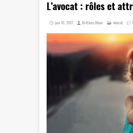
L’avocat : rôles et att
[ juillet 19, 2026 ]
Cidff 94 : Quel
[ août 4, 2026 ]
Les différences e
juin 10, 2017
Brittany Oliver
Avocat