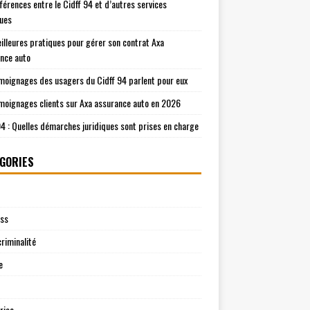
fférences entre le Cidff 94 et d’autres services
ques
illeures pratiques pour gérer son contrat Axa
nce auto
moignages des usagers du Cidff 94 parlent pour eux
moignages clients sur Axa assurance auto en 2026
94 : Quelles démarches juridiques sont prises en charge
GORIES
ess
riminalité
e
rise