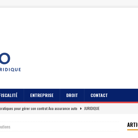
FISCALITÉ
ENTREPRISE
DROIT
CONTACT
pratiques pour gérer son contrat Axa assurance auto
JURIDIQUE
s des usagers du Cidff 94 parlent pour eux
JURIDIQUE
ARTI
ibutions
es clients sur Axa assurance auto en 2026
EREPUTATION