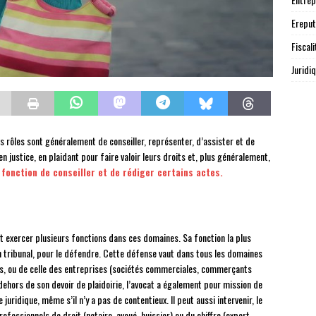
Ereput
Fiscali
Juridi
es rôles sont généralement de conseiller, représenter, d’assister et de
 justice, en plaidant pour faire valoir leurs droits et, plus généralement,
 fonction de conseiller et de rédiger certains actes.
 exercer plusieurs fonctions dans ces domaines. Sa fonction la plus
n tribunal, pour le défendre. Cette défense vaut dans tous les domaines
liers, ou de celle des entreprises (sociétés commerciales, commerçants
n dehors de son devoir de plaidoirie, l’avocat a également pour mission de
 juridique, même s’il n’y a pas de contentieux. Il peut aussi intervenir, le
ofessionnels de droit (notaire, avoué, huissier) ou du chiffre (expert