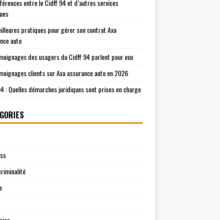
fférences entre le Cidff 94 et d’autres services
ques
illeures pratiques pour gérer son contrat Axa
nce auto
moignages des usagers du Cidff 94 parlent pour eux
moignages clients sur Axa assurance auto en 2026
94 : Quelles démarches juridiques sont prises en charge
GORIES
ess
riminalité
e
rise