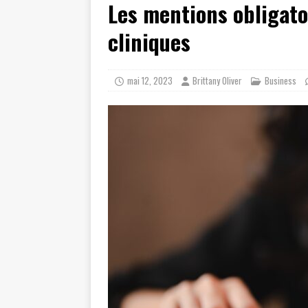
Les mentions obligato
[ juillet 19, 2026 ]
Cidff 94 : Quel
[ août 4, 2026 ]
Les différences e
cliniques
mai 12, 2023
Brittany Oliver
Business