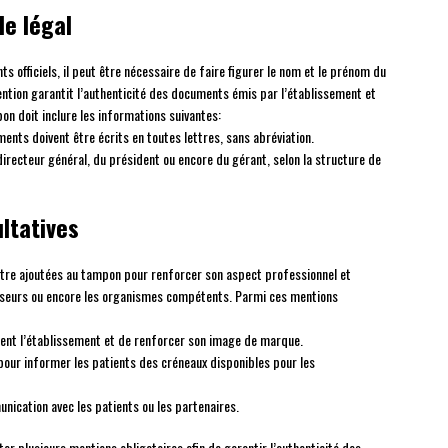
e légal
 officiels, il peut être nécessaire de faire figurer le nom et le prénom du
ention garantit l’authenticité des documents émis par l’établissement et
pon doit inclure les informations suivantes:
ents doivent être écrits en toutes lettres, sans abréviation.
 directeur général, du président ou encore du gérant, selon la structure de
ltatives
être ajoutées au tampon pour renforcer son aspect professionnel et
nisseurs ou encore les organismes compétents. Parmi ces mentions
ement l’établissement et de renforcer son image de marque.
s pour informer les patients des créneaux disponibles pour les
nication avec les patients ou les partenaires.
er plusieurs mentions obligatoires afin de garantir l’authenticité des