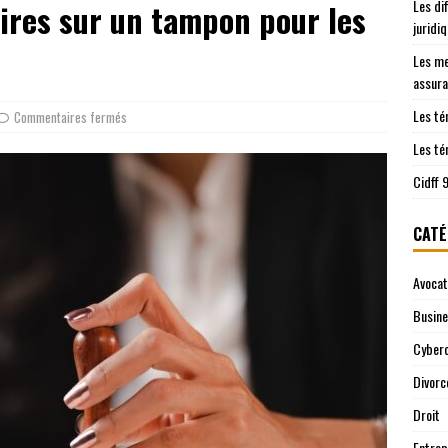
Les di
ires sur un tampon pour les
les démarches juridiques sont prises en charge
JURIDIQUE
juridi
ntre le Cidff 94 et d’autres services juridiques
JURIDIQUE
Les me
assura
Les té
Commentaires fermés
Les té
Cidff 
CATÉ
Avocat
Busin
Cyberc
Divorc
Droit
Entrep