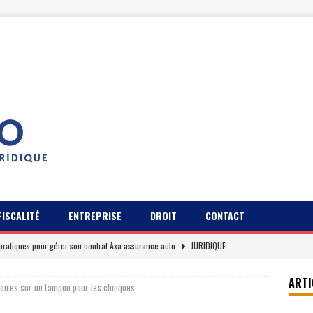
FISCALITÉ
ENTREPRISE
DROIT
CONTACT
pratiques pour gérer son contrat Axa assurance auto
JURIDIQUE
s des usagers du Cidff 94 parlent pour eux
JURIDIQUE
ARTI
oires sur un tampon pour les cliniques
es clients sur Axa assurance auto en 2026
EREPUTATION