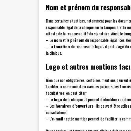
Nom et prénom du responsabl
Dans certaines situations, notamment pour les documents
responsable légal de la clinique sur le tampon. Cette m
atteste de la responsabilité du signataire. Ainsi, le tam
– Le
nom
et le
prénom
du responsable légal : ces élém
– La
fonction
du responsable légal : il peut s’agir du
la clinique.
Logo et autres mentions facu
Bien que non obligatoires, certaines mentions peuvent 
faciliter la communication avec les patients, les four
facultatives, on peut citer:
– Le
logo
de la clinique : il permet d’identifier rapid
– Les
horaires d’ouverture
: ils peuvent être utile
consultations.
– L’
e-mail
: cette mention permet de faciliter la commu
Pour conclure, un tampon pour une clinique doit comport