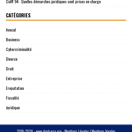
Cidff 94 : Quelles démarches juridiques sont prises en charge
CATÉGORIES
Avocat
Business
Cybercriminalité
Divorce
Droit
Entreprise
Ereputation
Fiscalité
Juridique
2016-2026 - www.droit-eco.org - Mentions Légales
|
Mentions légales