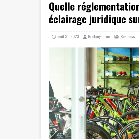
Quelle réglementation
[ juillet 19, 2026 ]
Cidff 94 : Quel
[ août 4, 2026 ]
Les différences e
éclairage juridique su
août 31, 2023
Brittany Oliver
Business