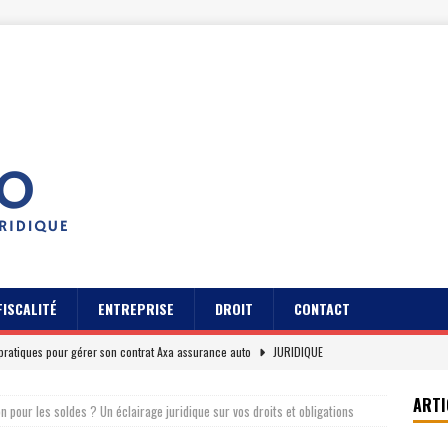
FISCALITÉ
ENTREPRISE
DROIT
CONTACT
pratiques pour gérer son contrat Axa assurance auto
JURIDIQUE
s des usagers du Cidff 94 parlent pour eux
JURIDIQUE
ARTI
n pour les soldes ? Un éclairage juridique sur vos droits et obligations
es clients sur Axa assurance auto en 2026
EREPUTATION