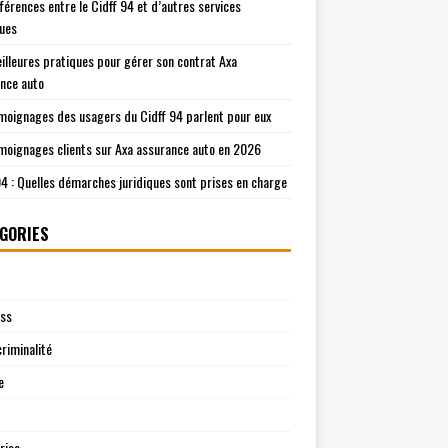
fférences entre le Cidff 94 et d’autres services
ques
illeures pratiques pour gérer son contrat Axa
nce auto
moignages des usagers du Cidff 94 parlent pour eux
moignages clients sur Axa assurance auto en 2026
94 : Quelles démarches juridiques sont prises en charge
GORIES
ess
riminalité
e
rise