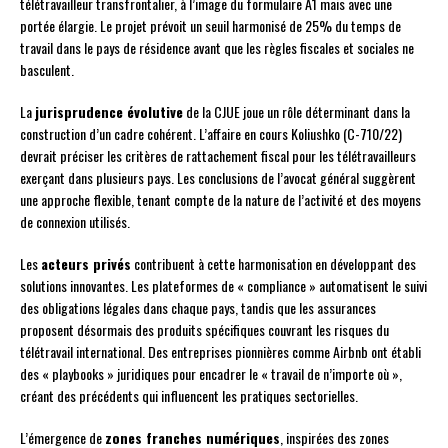
télétravailleur transfrontalier, à l’image du formulaire A1 mais avec une
portée élargie. Le projet prévoit un seuil harmonisé de 25% du temps de
travail dans le pays de résidence avant que les règles fiscales et sociales ne
basculent.
La
jurisprudence évolutive
de la CJUE joue un rôle déterminant dans la
construction d’un cadre cohérent. L’affaire en cours Koliushko (C-710/22)
devrait préciser les critères de rattachement fiscal pour les télétravailleurs
exerçant dans plusieurs pays. Les conclusions de l’avocat général suggèrent
une approche flexible, tenant compte de la nature de l’activité et des moyens
de connexion utilisés.
Les
acteurs privés
contribuent à cette harmonisation en développant des
solutions innovantes. Les plateformes de « compliance » automatisent le suivi
des obligations légales dans chaque pays, tandis que les assurances
proposent désormais des produits spécifiques couvrant les risques du
télétravail international. Des entreprises pionnières comme Airbnb ont établi
des « playbooks » juridiques pour encadrer le « travail de n’importe où »,
créant des précédents qui influencent les pratiques sectorielles.
L’émergence de
zones franches numériques
, inspirées des zones