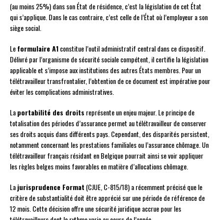
(au moins 25%) dans son État de résidence, c’est la législation de cet État
qui s’applique. Dans le cas contraire, c’est celle de l’État où l’employeur a son
siège social.
Le
formulaire A1
constitue l’outil administratif central dans ce dispositif.
Délivré par l’organisme de sécurité sociale compétent, il certifie la législation
applicable et s’impose aux institutions des autres États membres. Pour un
télétravailleur transfrontalier, l’obtention de ce document est impérative pour
éviter les complications administratives.
La
portabilité des droits
représente un enjeu majeur. Le principe de
totalisation des périodes d’assurance permet au télétravailleur de conserver
ses droits acquis dans différents pays. Cependant, des disparités persistent,
notamment concernant les prestations familiales ou l’assurance chômage. Un
télétravailleur français résidant en Belgique pourrait ainsi se voir appliquer
les règles belges moins favorables en matière d’allocations chômage.
La
jurisprudence Format
(CJUE, C-815/18) a récemment précisé que le
critère de substantialité doit être apprécié sur une période de référence de
12 mois. Cette décision offre une sécurité juridique accrue pour les
télétravailleurs dont le rythme varie au cours de l’année.