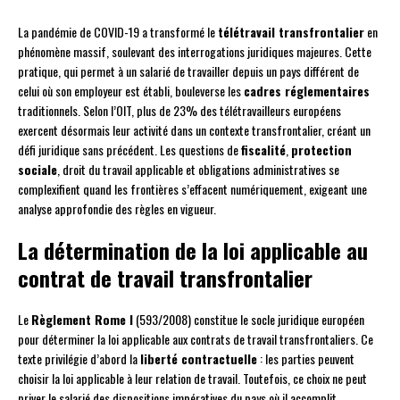
La pandémie de COVID-19 a transformé le
télétravail transfrontalier
en
phénomène massif, soulevant des interrogations juridiques majeures. Cette
pratique, qui permet à un salarié de travailler depuis un pays différent de
celui où son employeur est établi, bouleverse les
cadres réglementaires
traditionnels. Selon l’OIT, plus de 23% des télétravailleurs européens
exercent désormais leur activité dans un contexte transfrontalier, créant un
défi juridique sans précédent. Les questions de
fiscalité
,
protection
sociale
, droit du travail applicable et obligations administratives se
complexifient quand les frontières s’effacent numériquement, exigeant une
analyse approfondie des règles en vigueur.
La détermination de la loi applicable au
contrat de travail transfrontalier
Le
Règlement Rome I
(593/2008) constitue le socle juridique européen
pour déterminer la loi applicable aux contrats de travail transfrontaliers. Ce
texte privilégie d’abord la
liberté contractuelle
: les parties peuvent
choisir la loi applicable à leur relation de travail. Toutefois, ce choix ne peut
priver le salarié des dispositions impératives du pays où il accomplit