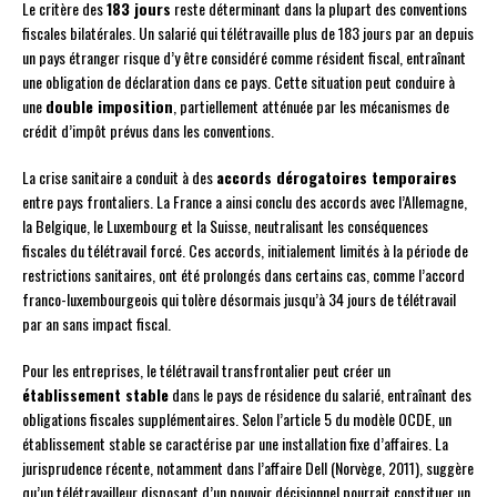
Le critère des
183 jours
reste déterminant dans la plupart des conventions
fiscales bilatérales. Un salarié qui télétravaille plus de 183 jours par an depuis
un pays étranger risque d’y être considéré comme résident fiscal, entraînant
une obligation de déclaration dans ce pays. Cette situation peut conduire à
une
double imposition
, partiellement atténuée par les mécanismes de
crédit d’impôt prévus dans les conventions.
La crise sanitaire a conduit à des
accords dérogatoires temporaires
entre pays frontaliers. La France a ainsi conclu des accords avec l’Allemagne,
la Belgique, le Luxembourg et la Suisse, neutralisant les conséquences
fiscales du télétravail forcé. Ces accords, initialement limités à la période de
restrictions sanitaires, ont été prolongés dans certains cas, comme l’accord
franco-luxembourgeois qui tolère désormais jusqu’à 34 jours de télétravail
par an sans impact fiscal.
Pour les entreprises, le télétravail transfrontalier peut créer un
établissement stable
dans le pays de résidence du salarié, entraînant des
obligations fiscales supplémentaires. Selon l’article 5 du modèle OCDE, un
établissement stable se caractérise par une installation fixe d’affaires. La
jurisprudence récente, notamment dans l’affaire Dell (Norvège, 2011), suggère
qu’un télétravailleur disposant d’un pouvoir décisionnel pourrait constituer un