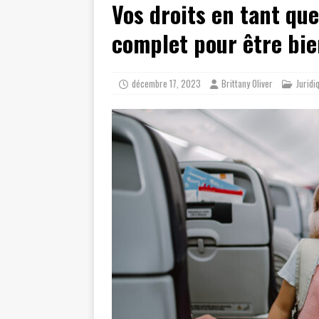
Vos droits en tant qu
[ juillet 19, 2026 ]
Cidff 94 : Quel
[ août 4, 2026 ]
Les différences e
complet pour être bi
décembre 17, 2023
Brittany Oliver
Juridi