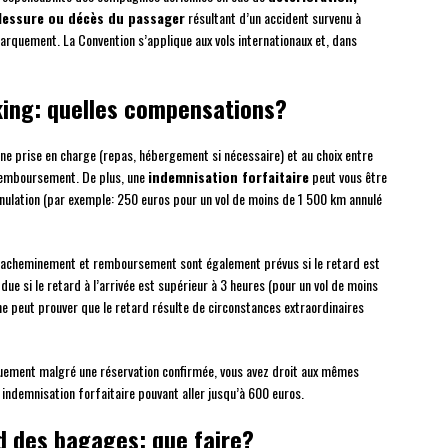
lessure ou décès du passager
résultant d’un accident survenu à
rquement. La Convention s’applique aux vols internationaux et, dans
king: quelles compensations?
 une prise en charge (repas, hébergement si nécessaire) et au choix entre
 remboursement. De plus, une
indemnisation forfaitaire
peut vous être
annulation (par exemple: 250 euros pour un vol de moins de 1 500 km annulé
e réacheminement et remboursement sont également prévus si le retard est
due si le retard à l’arrivée est supérieur à 3 heures (pour un vol de moins
e peut prouver que le retard résulte de circonstances extraordinaires
quement malgré une réservation confirmée, vous avez droit aux mêmes
 indemnisation forfaitaire pouvant aller jusqu’à 600 euros.
rd des bagages: que faire?