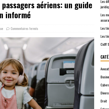
Les di
e passagers aériens: un guide
les démarches juridiques sont prises en charge
JURIDIQUE
juridi
ntre le Cidff 94 et d’autres services juridiques
JURIDIQUE
en informé
Les me
assura
Les té
que
Commentaires fermés
Les té
Cidff 
CATÉ
Avocat
Busin
Cyberc
Divorc
Droit
Entrep