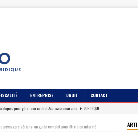
FISCALITÉ
ENTREPRISE
DROIT
CONTACT
pratiques pour gérer son contrat Axa assurance auto
JURIDIQUE
s des usagers du Cidff 94 parlent pour eux
JURIDIQUE
ARTI
que passagers aériens: un guide complet pour être bien informé
es clients sur Axa assurance auto en 2026
EREPUTATION