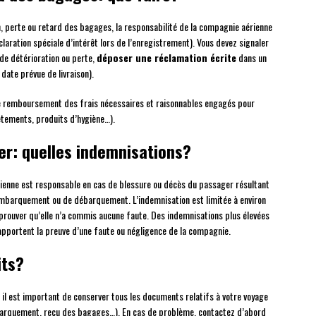
n, perte ou retard des bagages, la responsabilité de la compagnie aérienne
laration spéciale d’intérêt lors de l’enregistrement). Vous devez signaler
de détérioration ou perte,
déposer une réclamation écrite
dans un
 date prévue de livraison).
e remboursement des frais nécessaires et raisonnables engagés pour
vêtements, produits d’hygiène…).
er: quelles indemnisations?
ienne est responsable en cas de blessure ou décès du passager résultant
embarquement ou de débarquement. L’indemnisation est limitée à environ
prouver qu’elle n’a commis aucune faute. Des indemnisations plus élevées
 apportent la preuve d’une faute ou négligence de la compagnie.
its?
, il est important de conserver tous les documents relatifs à votre voyage
embarquement, reçu des bagages…). En cas de problème, contactez d’abord