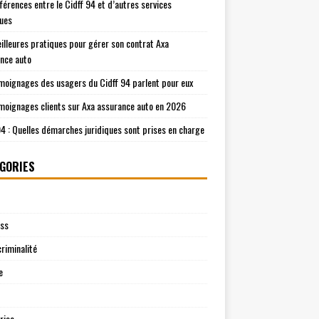
fférences entre le Cidff 94 et d’autres services
ques
illeures pratiques pour gérer son contrat Axa
nce auto
moignages des usagers du Cidff 94 parlent pour eux
moignages clients sur Axa assurance auto en 2026
94 : Quelles démarches juridiques sont prises en charge
GORIES
ess
riminalité
e
rise