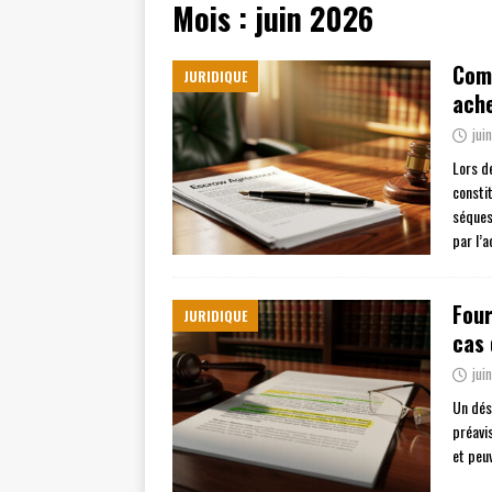
Mois :
juin 2026
[ juillet 19, 2026 ]
Cidff 94 : Quel
[ août 4, 2026 ]
Les différences e
Comp
JURIDIQUE
ache
jui
Lors d
consti
séques
par l’
Four
JURIDIQUE
cas 
jui
Un dés
préavi
et peu