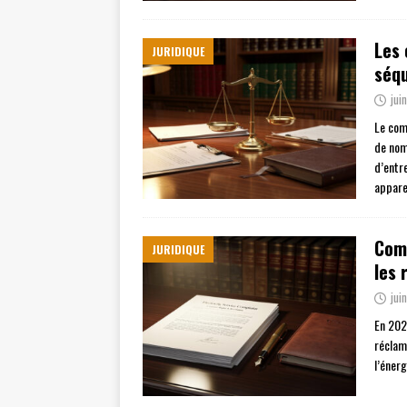
Les 
JURIDIQUE
séq
jui
Le com
de nom
d’entr
appare
Comm
JURIDIQUE
les 
jui
En 2022
réclam
l’énerg