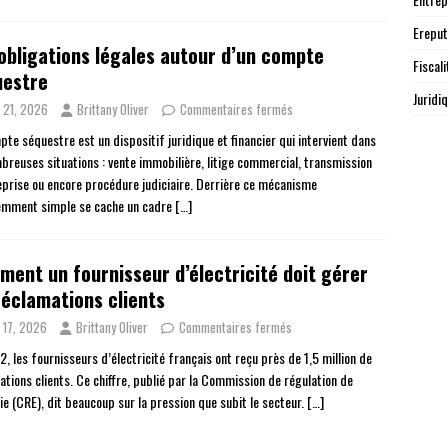
Ereput
obligations légales autour d’un compte
Fiscali
uestre
Juridi
n 21, 2026
Brittany Oliver
Commentaires fermés
pte séquestre est un dispositif juridique et financier qui intervient dans
breuses situations : vente immobilière, litige commercial, transmission
eprise ou encore procédure judiciaire. Derrière ce mécanisme
mment simple se cache un cadre
[…]
ent un fournisseur d’électricité doit gérer
réclamations clients
n 17, 2026
Brittany Oliver
Commentaires fermés
, les fournisseurs d’électricité français ont reçu près de 1,5 million de
ations clients. Ce chiffre, publié par la Commission de régulation de
ie (CRE), dit beaucoup sur la pression que subit le secteur.
[…]