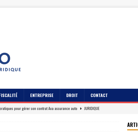
FISCALITÉ
ENTREPRISE
DROIT
CONTACT
pratiques pour gérer son contrat Axa assurance auto
JURIDIQUE
s des usagers du Cidff 94 parlent pour eux
JURIDIQUE
ARTI
es clients sur Axa assurance auto en 2026
EREPUTATION