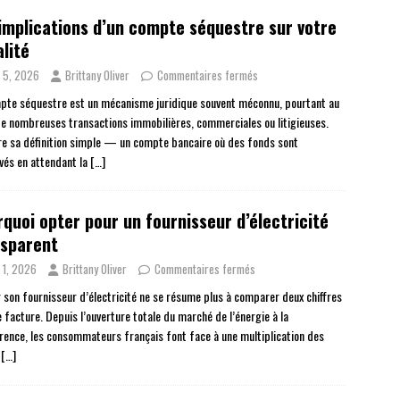
implications d’un compte séquestre sur votre
alité
n 5, 2026
Brittany Oliver
Commentaires fermés
pte séquestre est un mécanisme juridique souvent méconnu, pourtant au
e nombreuses transactions immobilières, commerciales ou litigieuses.
re sa définition simple — un compte bancaire où des fonds sont
vés en attendant la
[…]
quoi opter pour un fournisseur d’électricité
nsparent
n 1, 2026
Brittany Oliver
Commentaires fermés
r son fournisseur d’électricité ne se résume plus à comparer deux chiffres
 facture. Depuis l’ouverture totale du marché de l’énergie à la
rence, les consommateurs français font face à une multiplication des
,
[…]