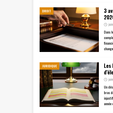
3 av
DROIT
202
jui
Dans l
comple
financ
change
Les 
JURIDIQUE
d’él
jui
Un dés
bras d
injust
année 