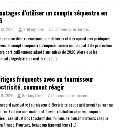
antages d’utiliser un compte séquestre en
6
n 13, 2026
Brittany Oliver
Commentaires fermés
e domaine des transactions immobilières et des opérations juridiques
xes, le compte séquestre s’impose comme un dispositif de protection
ière particulièrement adapté aux enjeux de 2026. Alors que les
ments législatifs en matière de
[…]
litiges fréquents avec un fournisseur
ectricité, comment réagir
n 9, 2026
Brittany Oliver
Commentaires fermés
accord avec votre fournisseur d’électricité peut rapidement tourner au
e fer. Facture anormalement élevée, résiliation abusive, coupure
ifiée… ces situations touchent des millions de consommateurs chaque
en France. Pourtant, beaucoup ignorent leurs
[…]