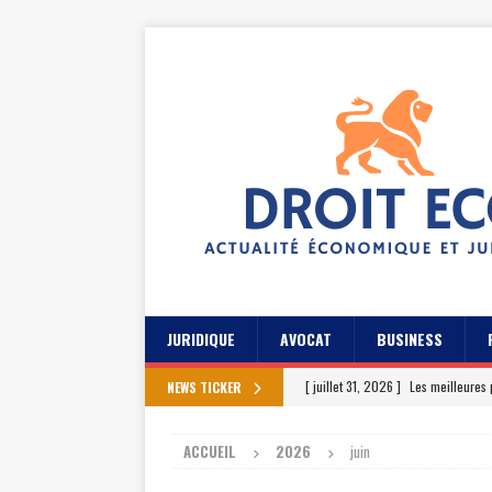
JURIDIQUE
AVOCAT
BUSINESS
[ juillet 31, 2026 ]
Les meilleures 
NEWS TICKER
[ juillet 27, 2026 ]
Les témoignage
ACCUEIL
2026
juin
[ juillet 23, 2026 ]
Les témoignag