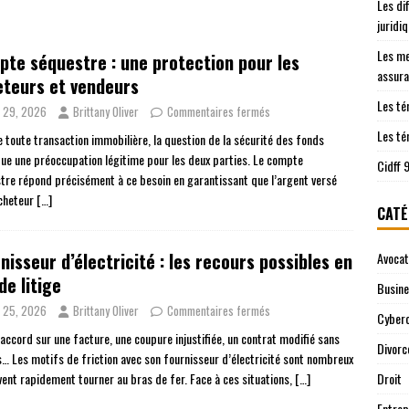
Les di
les démarches juridiques sont prises en charge
JURIDIQUE
juridi
ntre le Cidff 94 et d’autres services juridiques
JURIDIQUE
Les me
te séquestre : une protection pour les
assura
teurs et vendeurs
Les té
n 29, 2026
Brittany Oliver
Commentaires fermés
Les té
e toute transaction immobilière, la question de la sécurité des fonds
tue une préoccupation légitime pour les deux parties. Le compte
Cidff 
tre répond précisément à ce besoin en garantissant que l’argent versé
acheteur
[…]
CATÉ
nisseur d’électricité : les recours possibles en
Avocat
de litige
Busin
n 25, 2026
Brittany Oliver
Commentaires fermés
Cyberc
accord sur une facture, une coupure injustifiée, un contrat modifié sans
Divorc
s… Les motifs de friction avec son fournisseur d’électricité sont nombreux
vent rapidement tourner au bras de fer. Face à ces situations,
[…]
Droit
Entrep