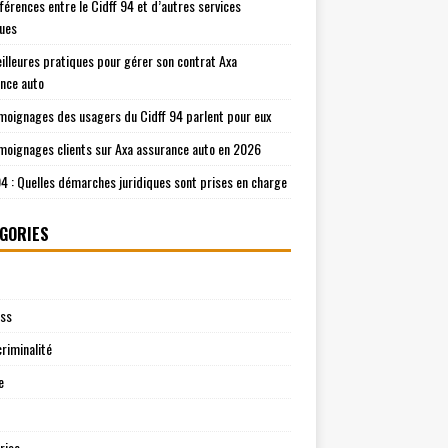
fférences entre le Cidff 94 et d’autres services
ques
illeures pratiques pour gérer son contrat Axa
nce auto
moignages des usagers du Cidff 94 parlent pour eux
moignages clients sur Axa assurance auto en 2026
94 : Quelles démarches juridiques sont prises en charge
GORIES
ess
riminalité
e
rise