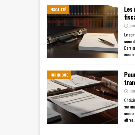
Les 
FISCALITÉ
fisc
jui
Le com
cœur d
Derriè
conser
Pour
JURIDIQUE
tra
jui
Choisi
sur une
concur
offres