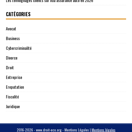
Les témoignages clients sur Axa assurance auto en 2026
CATÉGORIES
Avocat
Business
Cybercriminalité
Divorce
Droit
Entreprise
Ereputation
Fiscalité
Juridique
2016-2026 - www.droit-eco.org - Mentions Légales
|
Mentions légales