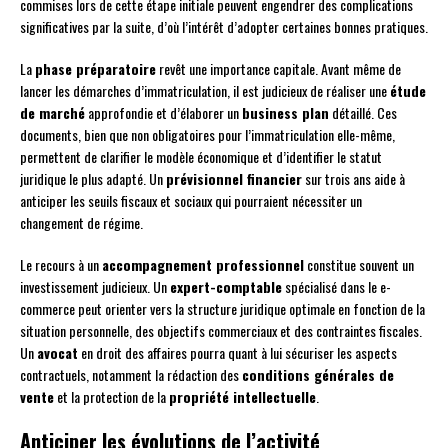
commises lors de cette étape initiale peuvent engendrer des complications
significatives par la suite, d’où l’intérêt d’adopter certaines bonnes pratiques.
La
phase préparatoire
revêt une importance capitale. Avant même de
lancer les démarches d’immatriculation, il est judicieux de réaliser une
étude
de marché
approfondie et d’élaborer un
business plan
détaillé. Ces
documents, bien que non obligatoires pour l’immatriculation elle-même,
permettent de clarifier le modèle économique et d’identifier le statut
juridique le plus adapté. Un
prévisionnel financier
sur trois ans aide à
anticiper les seuils fiscaux et sociaux qui pourraient nécessiter un
changement de régime.
Le recours à un
accompagnement professionnel
constitue souvent un
investissement judicieux. Un
expert-comptable
spécialisé dans le e-
commerce peut orienter vers la structure juridique optimale en fonction de la
situation personnelle, des objectifs commerciaux et des contraintes fiscales.
Un
avocat
en droit des affaires pourra quant à lui sécuriser les aspects
contractuels, notamment la rédaction des
conditions générales de
vente
et la protection de la
propriété intellectuelle
.
Anticiper les évolutions de l’activité