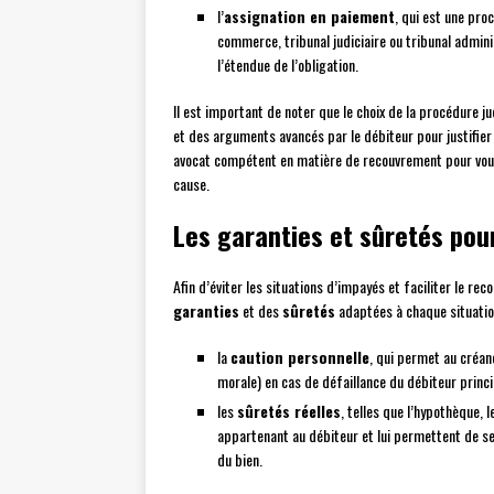
l’
assignation en paiement
, qui est une pro
commerce, tribunal judiciaire ou tribunal admini
l’étendue de l’obligation.
Il est important de noter que le choix de la procédure j
et des arguments avancés par le débiteur pour justifier
avocat compétent en matière de recouvrement pour vous
cause.
Les garanties et sûretés pou
Afin d’éviter les situations d’impayés et faciliter le re
garanties
et des
sûretés
adaptées à chaque situation
la
caution personnelle
, qui permet au créan
morale) en cas de défaillance du débiteur princi
les
sûretés réelles
, telles que l’hypothèque, 
appartenant au débiteur et lui permettent de se 
du bien.