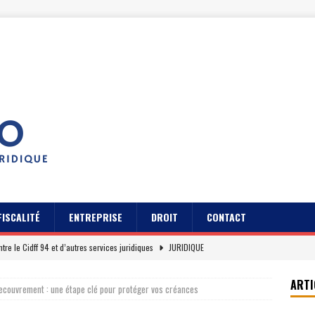
FISCALITÉ
ENTREPRISE
DROIT
CONTACT
ntre le Cidff 94 et d’autres services juridiques
JURIDIQUE
pratiques pour gérer son contrat Axa assurance auto
JURIDIQUE
ARTI
ecouvrement : une étape clé pour protéger vos créances
s des usagers du Cidff 94 parlent pour eux
JURIDIQUE