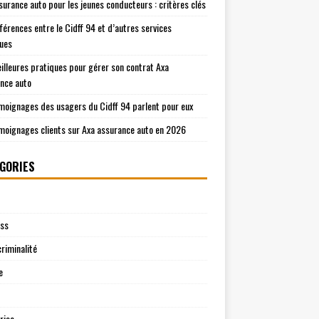
surance auto pour les jeunes conducteurs : critères clés
fférences entre le Cidff 94 et d’autres services
ques
illeures pratiques pour gérer son contrat Axa
nce auto
moignages des usagers du Cidff 94 parlent pour eux
moignages clients sur Axa assurance auto en 2026
GORIES
ess
riminalité
e
rise