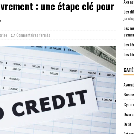
Axa as
vrement : une étape clé pour
es clients sur Axa assurance auto en 2026
EREPUTATION
Les di
o pour les jeunes conducteurs : critères clés
JURIDIQUE
s
juridi
Les me
assura
prise
Commentaires fermés
Les té
Les té
CATÉ
Avocat
Busin
Cyberc
Divorc
Droit
Entrep