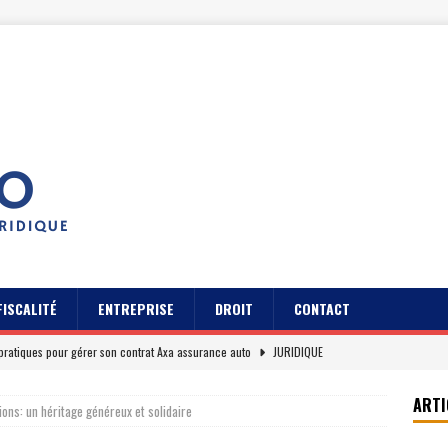
FISCALITÉ
ENTREPRISE
DROIT
CONTACT
pratiques pour gérer son contrat Axa assurance auto
JURIDIQUE
s des usagers du Cidff 94 parlent pour eux
JURIDIQUE
ARTI
ions: un héritage généreux et solidaire
es clients sur Axa assurance auto en 2026
EREPUTATION