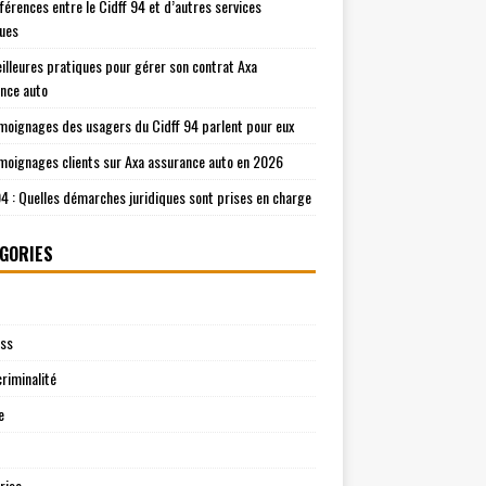
fférences entre le Cidff 94 et d’autres services
ques
illeures pratiques pour gérer son contrat Axa
nce auto
moignages des usagers du Cidff 94 parlent pour eux
moignages clients sur Axa assurance auto en 2026
94 : Quelles démarches juridiques sont prises en charge
GORIES
ess
riminalité
e
rise