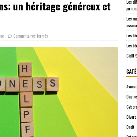
Les di
ons: un héritage généreux et
les démarches juridiques sont prises en charge
JURIDIQUE
juridi
ntre le Cidff 94 et d’autres services juridiques
JURIDIQUE
Les me
assura
Les té
que
Commentaires fermés
Les té
Cidff 
CATÉ
Avocat
Busin
Cyberc
Divorc
Droit
Entrep