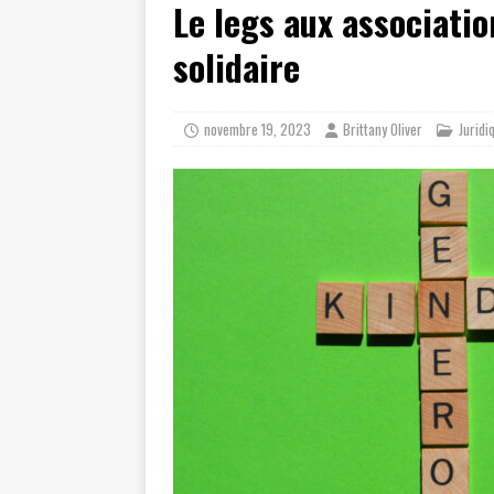
Le legs aux associati
[ juillet 19, 2026 ]
Cidff 94 : Quel
[ août 4, 2026 ]
Les différences e
solidaire
novembre 19, 2023
Brittany Oliver
Juridi