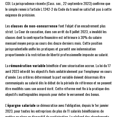
CDI. La jurisprudence récente (Cass. soc., 22 septembre 2023) confirme que
le simple renvoi à l’article L.1242-2 du Code du travail ne satisfait pas à cette
exigence de précision.
Les
clauses de non-concurrence
font l’objet d’un encadrement plus
strict. La Cour de cassation, dans son arrêt du 8 juillet 2023, a invalidé les
clauses dont la contrepartie financière est inférieure à 30% du salaire
mensuel moyen perçu au cours des douze derniers mois. Cette position
jurisprudentielle unifie les pratiques et garantit une indemnisation
proportionnée à la restriction de liberté professionnelle imposée au salarié.
La
rémunération variable
bénéficie d’une sécurisation accrue. La loi du 17
avril 2023 interdit les objectifs fixés unilatéralement par l’employeur en cours
d’année. Les critères déterminant la part variable doivent désormais être
communiqués au salarié dès le début de la période de référence et ne peuvent
être modifiés sans son accord écrit. Cette réforme met fin à la pratique des
objectifs inatteignables imposés pour éviter le versement des bonus.
L’
épargne salariale
se démocratise avec l’obligation, depuis le 1er janvier
2023, pour toutes les entreprises de plus de 11 salariés bénéficiaires de
mettre en place un dispositif de participation. Le plafond des abondements