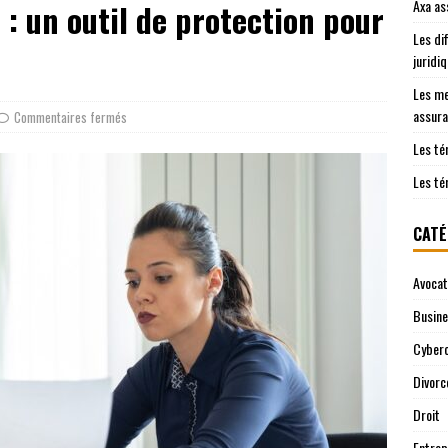
Axa as
é : un outil de protection pour
es clients sur Axa assurance auto en 2026
EREPUTATION
Les di
o pour les jeunes conducteurs : critères clés
JURIDIQUE
juridi
Les me
assura
Commentaires fermés
Les té
Les té
CATÉ
Avocat
Busin
Cyberc
Divorc
Droit
Entrep