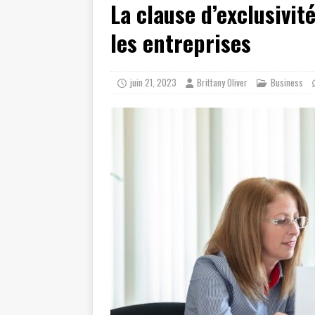
La clause d’exclusivit
[ juillet 23, 2026 ]
Les témoignag
[ août 8, 2026 ]
Axa assurance aut
les entreprises
juin 21, 2023
Brittany Oliver
Business