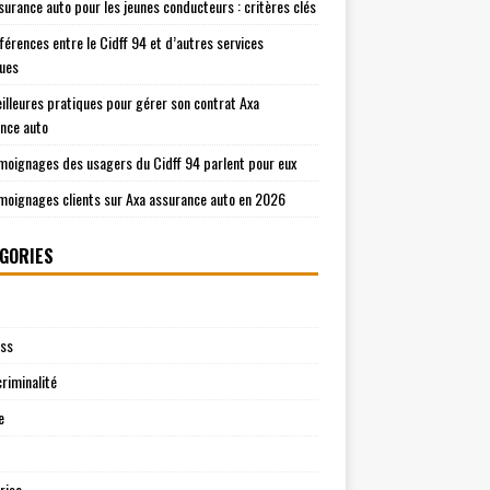
surance auto pour les jeunes conducteurs : critères clés
fférences entre le Cidff 94 et d’autres services
ques
illeures pratiques pour gérer son contrat Axa
nce auto
moignages des usagers du Cidff 94 parlent pour eux
moignages clients sur Axa assurance auto en 2026
GORIES
ess
riminalité
e
rise