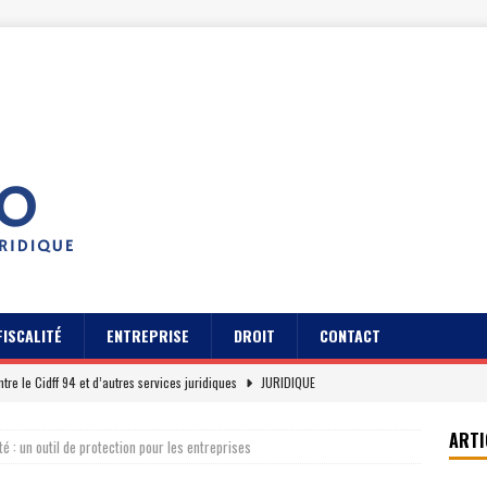
FISCALITÉ
ENTREPRISE
DROIT
CONTACT
ntre le Cidff 94 et d’autres services juridiques
JURIDIQUE
pratiques pour gérer son contrat Axa assurance auto
JURIDIQUE
ARTI
té : un outil de protection pour les entreprises
s des usagers du Cidff 94 parlent pour eux
JURIDIQUE