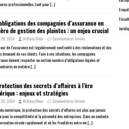
toires professionnelles, tant pour
[…]
Ereput
Fiscali
obligations des compagnies d’assurance en
Juridi
ère de gestion des plaintes : un enjeu crucial
n 28, 2024
Brittany Oliver
Commentaires fermés
teur de l’assurance est régulièrement confronté à des réclamations et des
es émanant de ses clients. Face à ces situations, les compagnies
rance doivent respecter un certain nombre d’obligations légales et
entaires en matière
[…]
rotection des secrets d’affaires à l’ère
rique : enjeux et stratégies
n 26, 2024
Brittany Oliver
Commentaires fermés
e du numérique, la protection des secrets d’affaires est plus que jamais
le pour la compétitivité et la pérennité des entreprises. Dans un contexte
nformation circule rapidement et où les frontières entre vie
[…]