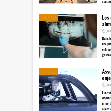
soutie
Les 
JURIDIQUE
alim
jui
Dans l
une pl
entrep
gastro
Assu
JURIDIQUE
enje
jui
Les vo
déplac
import
allons 