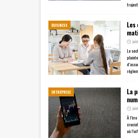
trajec
Les 
BUSINESS
mati
jui
Le sec
plaint
d’assu
réglem
La p
ENTREPRISE
numé
jui
À l’èr
crucia
où l’i