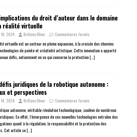
implications du droit d’auteur dans le domaine
a réalité virtuelle
n 18, 2024
Brittany Oliver
Commentaires fermés
ité virtuelle est un secteur en pleine expansion, à la croisée des chemins
echnologies de pointe et créativité artistique. Cette innovation a apporté
veaux défis, notamment en ce qui concerne la protection
[…]
défis juridiques de la robotique autonome :
ux et perspectives
n 14, 2024
Brittany Oliver
Commentaires fermés
otique autonome, véritable révolution technologique, soulève de nombreux
uridiques. En effet, l’émergence de ces nouvelles technologies entraîne des
gations quant à la régulation, la responsabilité et la protection des
s. Cet article se
[…]