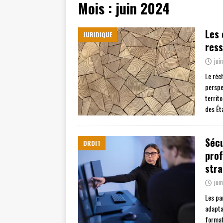
Mois :
juin 2024
[ juillet 19, 2026 ]
Cidff 94 : Quel
[ août 4, 2026 ]
Les différences e
Les 
JURIDIQUE
ress
jui
Le réc
perspe
territo
des Ét
Sécu
DROIT
prof
stra
jui
Les pa
adapta
format