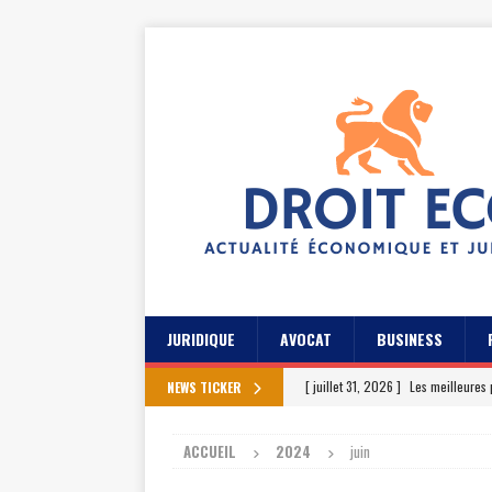
JURIDIQUE
AVOCAT
BUSINESS
[ juillet 31, 2026 ]
Les meilleures 
NEWS TICKER
[ juillet 27, 2026 ]
Les témoignage
ACCUEIL
2024
juin
[ juillet 23, 2026 ]
Les témoignag