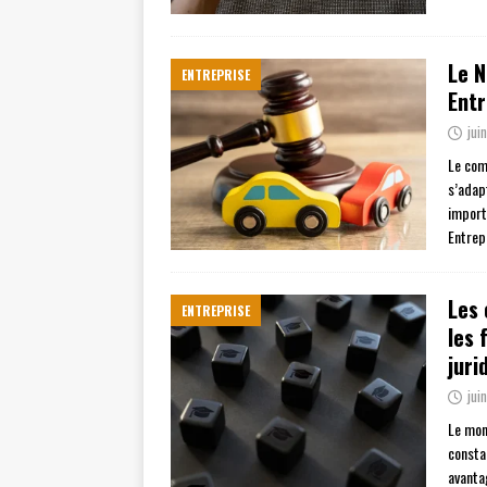
Le N
ENTREPRISE
Entr
jui
Le com
s’adap
import
Entrep
Les 
ENTREPRISE
les 
juri
jui
Le mon
consta
avanta