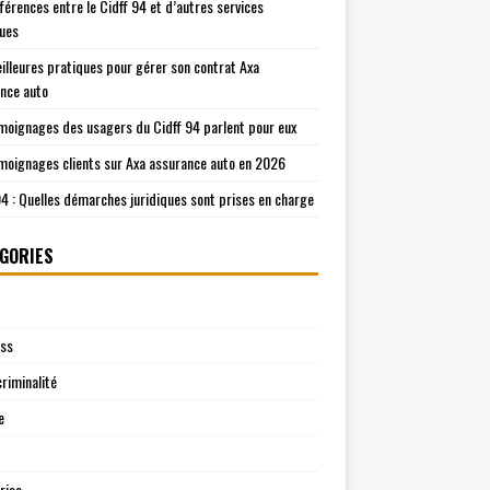
fférences entre le Cidff 94 et d’autres services
ques
illeures pratiques pour gérer son contrat Axa
nce auto
moignages des usagers du Cidff 94 parlent pour eux
moignages clients sur Axa assurance auto en 2026
94 : Quelles démarches juridiques sont prises en charge
GORIES
ess
riminalité
e
rise