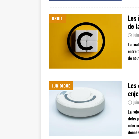
Les 
DROIT
de l
jui
La réal
entre t
de nou
Les 
JURIDIQUE
enje
jui
La rob
défis j
interro
donnée