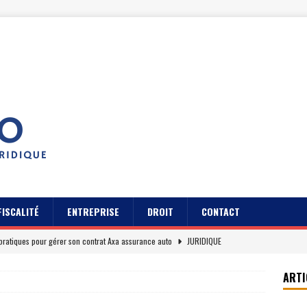
FISCALITÉ
ENTREPRISE
DROIT
CONTACT
pratiques pour gérer son contrat Axa assurance auto
JURIDIQUE
s des usagers du Cidff 94 parlent pour eux
JURIDIQUE
ARTI
es clients sur Axa assurance auto en 2026
EREPUTATION