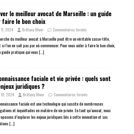
ver le meilleur avocat de Marseille : un guide
 faire le bon choix
n 11, 2024
Brittany Oliver
Commentaires fermés
herche du meilleur avocat à Marseille peut être un véritable casse-tête,
 si l’on ne sait pas par où commencer. Pour vous aider à faire le bon choix,
un guide pratique qui vous
[…]
nnaissance faciale et vie privée : quels sont
enjeux juridiques ?
n 10, 2024
Brittany Oliver
Commentaires fermés
onnaissance faciale est une technologie qui suscite de nombreuses
gations et inquiétudes en matière de vie privée. En tant qu’avocat, nous
oposons d’explorer les enjeux juridiques liés à cette innovation et ses
ations
[…]