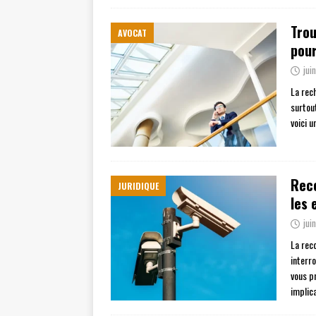
Trou
AVOCAT
pour
jui
La rec
surtout
voici 
Reco
JURIDIQUE
les 
jui
La rec
interro
vous pr
implic