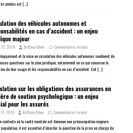
res années est
[…]
lation des véhicules autonomes et
onsabilités en cas d’accident : un enjeu
dique majeur
n 22, 2024
Brittany Oliver
Commentaires fermés
eloppement et la mise en circulation des véhicules autonomes soulèvent de
uses questions sur le plan juridique, notamment en ce qui concerne la
tion de leur usage et les responsabilités en cas d’accident. Cet
[…]
slation sur les obligations des assurances en
ère de soutien psychologique : un enjeu
ial pour les assurés
n 21, 2024
Brittany Oliver
Commentaires fermés
n contexte où la santé mentale est devenue une préoccupation majeure
 population, il est essentiel d’aborder la question de la prise en charge du