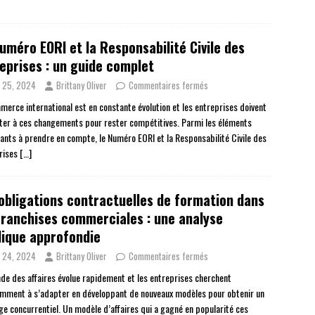
uméro EORI et la Responsabilité Civile des
eprises : un guide complet
n 25, 2024
Brittany Oliver
Commentaires fermés
merce international est en constante évolution et les entreprises doivent
ter à ces changements pour rester compétitives. Parmi les éléments
ants à prendre en compte, le Numéro EORI et la Responsabilité Civile des
rises
[…]
obligations contractuelles de formation dans
franchises commerciales : une analyse
dique approfondie
n 24, 2024
Brittany Oliver
Commentaires fermés
de des affaires évolue rapidement et les entreprises cherchent
mment à s’adapter en développant de nouveaux modèles pour obtenir un
ge concurrentiel. Un modèle d’affaires qui a gagné en popularité ces