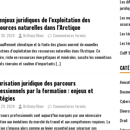
Les di
les démarches juridiques sont prises en charge
JURIDIQUE
juridi
ntre le Cidff 94 et d’autres services juridiques
JURIDIQUE
Les me
enjeux juridiques de l’exploitation des
assura
ources naturelles dans l’Arctique
Les té
n 30, 2024
Brittany Oliver
Commentaires fermés
Les té
hauffement climatique et la fonte des glaces ouvrent de nouvelles
ctives d’exploitation des ressources naturelles dans l’Arctique. Ce
Cidff 
ire, riche en ressources énergétiques et minérales, suscite les convoitises
ats riverains et soulève d’importants
[…]
CATÉ
risation juridique des parcours
Avocat
essionnels par la formation : enjeux et
Busin
tégies
Cyberc
n 29, 2024
Brittany Oliver
Commentaires fermés
Divorc
rcours professionnels sont aujourd’hui marqués par une nécessaire
Droit
tion aux évolutions du marché du travail et aux compétences requises. La
ion s’impose alors comme un levier essentiel pour sécuriser ces
Entrep