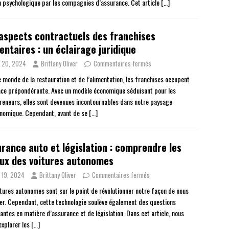
n psychologique par les compagnies d’assurance. Cet article
[…]
aspects contractuels des franchises
entaires : un éclairage juridique
n 20, 2024
Brittany Oliver
Commentaires fermés
e monde de la restauration et de l’alimentation, les franchises occupent
ace prépondérante. Avec un modèle économique séduisant pour les
reneurs, elles sont devenues incontournables dans notre paysage
nomique. Cependant, avant de se
[…]
rance auto et législation : comprendre les
ux des voitures autonomes
n 19, 2024
Brittany Oliver
Commentaires fermés
itures autonomes sont sur le point de révolutionner notre façon de nous
er. Cependant, cette technologie soulève également des questions
antes en matière d’assurance et de législation. Dans cet article, nous
explorer les
[…]