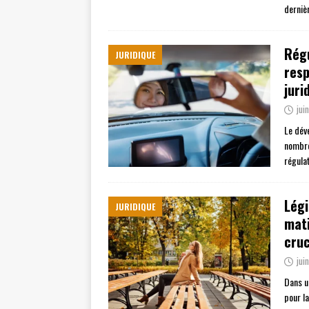
derniè
Régu
JURIDIQUE
resp
juri
jui
Le dév
nombre
régula
Légi
JURIDIQUE
mati
cruc
jui
Dans u
pour la